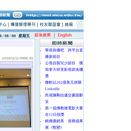
6 / 08 / 08
星期五
‧
華視與播吧 跨平台直
播新節目
(2016/11/12 PM06:30)
‧
公視自製兒少節目 獲
加拿大班芙影視節洛磯
獎
‧
微軟以262億美元併購
LinkedIn
‧
民視陳剛信遞交書面辭
呈
‧
第一屆佛教微電影大賽
在12日頒獎
‧
銘傳廣銷系 首辦成果
展《蛻變》