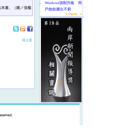
‧
Windows強制升級 用
這本書。（圖／張艦
戶抱怨層出不窮
回上頁