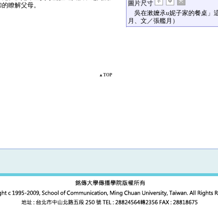
圖片尺寸
加的瞭解父母。
吳在漱嬤氶u妮子家的餐桌」
月、文／張艦月）
▲TOP