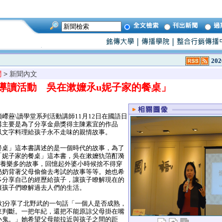
202
聞
> 新聞內文
導讀活動 吳在漱嬤氶u妮子家的餐桌」
藶\讀學堂系列活動講師11月12日在國語日
講主要是為了分享金鼎獎得主陳素宜的作品
以文字料理給孩子永不走味的親情故事。
桌」這本書講述的是一個時代的故事，為了
「妮子家的餐桌」這本書，吳在漱嬤犰菬酊漪
和養樂多的故事，回憶起外婆小時候捨不得穿
奶奶背著父母偷偷去考試的故事等等。她也希
多分享自己的經歷給孩子，讓孩子瞭解現在的
讓孩子們瞭解過去人們的生活。
]分享了北野武的一句話「一個人是否成熟，
來判斷。一把年紀，還把不能原諒父母掛在嘴
小鬼。」她希望父母能拉近與孩子之間的距