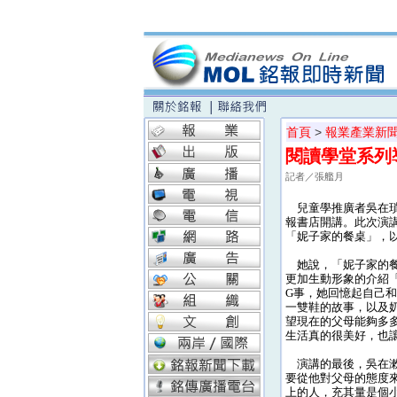
首頁
>
報業產業新
閱讀學堂系列
記者／張艦月
兒童學推廣者吳在瑣嵽
報書店開講。此次演
「妮子家的餐桌」，
她說，「妮子家的餐
更加生動形象的介紹
G事，她回憶起自己
一雙鞋的故事，以及
望現在的父母能夠多
生活真的很美好，也
演講的最後，吳在漱
要從他對父母的態度
上的人，充其量是個