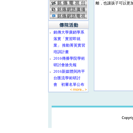
離，也讓孩子可以更
‧
銘傳大學廣銷學系
落實「實習即就
業」 推動菁英實習
培訓計畫
‧
2016傳播學院學術
研討會搶先報
‧
2016新媒體與跨平
台匯流學術研討
會 初審名單公布