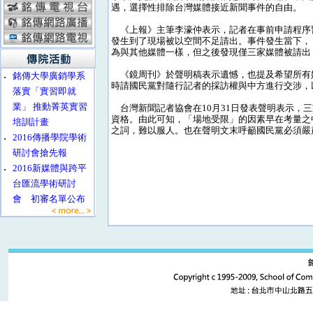
遇，選擇性排除台灣媒體接近新聞事件的自由。
《上報》主筆李濠仲表示，記者在事前申請程序
發生到了現場被以空間不足請出。事件發生當下，
為與其他媒體一樣，但之後發現僅三家媒體被請出
《鏡周刊》於聲明稿表示遺憾，也提及希望所有
‧
銘傳大學廣銷學系
時請國民黨對隨行記者的採訪權與中方進行交涉，
落實「實習即就
業」 推動菁英實習
台灣新聞記者協會在10月31日發表聲明表示，
資格。由此可知，「場地受限」的因素早在考量之
培訓計畫
之詞，難以服人。也在聲明文末呼籲國民黨必須嚴
‧
2016傳播學院學術
研討會搶先報
‧
2016新媒體與跨平
台匯流學術研討
會 初審名單公布