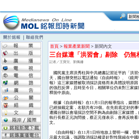
首頁
>
報業產業新聞
> 新聞內文
三台媒遭「洪習會」剔除 仍無
記者／王寶兒、劉佩姍
國民黨主席洪秀柱與中共總書記習近平的「洪習
天，國台辦突然以電話通知《自由時報》、《鏡周
報》這三家媒體被取消採訪資格而未具體說明原因
的強烈反彈，且時至今日，相關單位仍未對三家媒
釋箇中原由。
根據《自由時報》在11月1日的報導指出，媒體
已經抽籤定案，名額共有20個。在先前底定好的
遭國台辦以會場採訪空間不夠為由剔除三家媒體，
執行長蔡正元詢問後，蔡正元僅表示，會再反映看
文。
《自由時報》在11月1日特地放上聲明一欄，聲
示最大抗議，強調取消採訪權是針對性限縮在中國