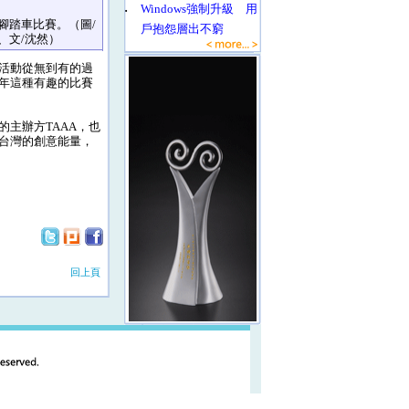
‧
Windows強制升級 用
踏車比賽。（圖/
戶抱怨層出不窮
、文/沈然）
活動從無到有的過
年這種有趣的比賽
主辦方TAAA，也
台灣的創意能量，
回上頁