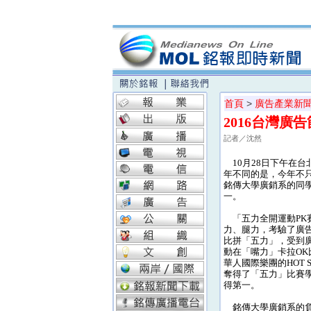
首頁
>
廣告產業新
2016台灣廣
記者／沈然
10月28日下午在台
年不同的是，今年不
銘傳大學廣銷系的同
一。
「五力全開運動PK
力、腿力，考驗了廣
比拼「五力」，受到
動在「嘴力」卡拉O
華人國際樂團的HOT
奪得了「五力」比賽
得第一。
銘傳大學廣銷系的負