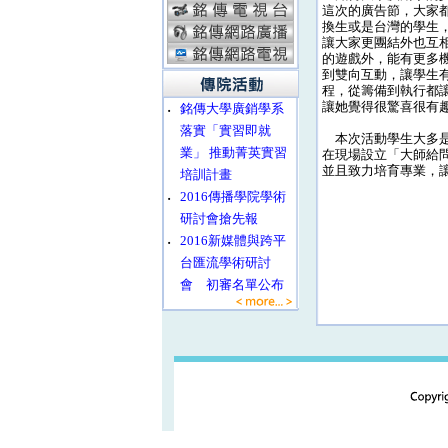
這次的廣告節，大家
換生或是台灣的學生
讓大家更團結外也互
的遊戲外，能有更多
到雙向互動，讓學生
程，從籌備到執行都
讓她覺得很驚喜很有
‧
銘傳大學廣銷學系
落實「實習即就
本次活動學生大多是
業」 推動菁英實習
在現場設立「大師給
並且致力培育專業，
培訓計畫
‧
2016傳播學院學術
研討會搶先報
‧
2016新媒體與跨平
台匯流學術研討
會 初審名單公布