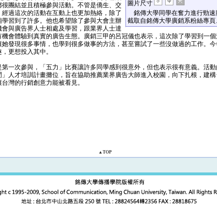
圖片尺寸
都很團結並且積極參與活動。不管是僑生、交
，經過這次的活動在互動上也更加熱絡，除了
銘傳大學同學在奮力進行勁速腳
相學習到了許多。他也希望除了參與大會主辦
截取自銘傳大學廣銷系粉絲專頁
機會與廣告界人士相處及學習，跟業界人士達
有機會體驗到真實的廣告生態。廣銷三甲的呂冠儀也表示，這次除了學習到一個
讓她發現很多事情，也學到很多做事的方法，甚至嘗試了一些沒做過的工作。今
趣，更想投入其中。
第一次參與，「五力」比賽讓許多同學感到很意外，但也表示很有意義。活動的
問」人才培訓計畫攤位，旨在協助推薦業界廣告大師進入校園，向下扎根，建構
讓台灣的行銷創意力能被看見。
▲TOP