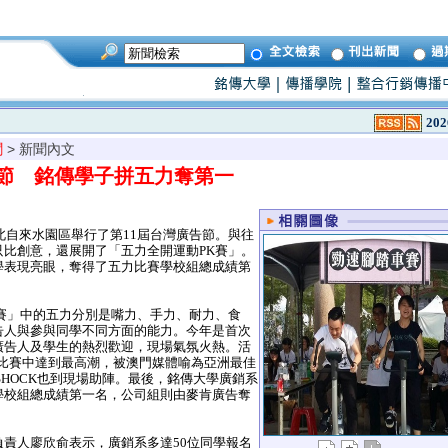
202
聞
> 新聞內文
告節 銘傳學子拼五力奪第一
北自來水園區舉行了第11屆台灣廣告節。與往
只比創意，還展開了「五力全開運動PK賽」。
學表現亮眼，奪得了五力比賽學校組總成績第
賽」中的五力分別是嘴力、手力、耐力、食
告人與參與同學不同方面的能力。今年是首次
廣告人及學生的熱烈歡迎，現場氣氛火熱。活
K比賽中達到最高潮，被澳門媒體喻為亞洲最佳
 SHOCK也到現場助陣。最後，銘傳大學廣銷系
學校組總成績第一名，公司組則由麥肯廣告奪
責人廖欣俞表示，廣銷系多達50位同學報名