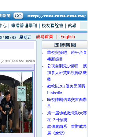
6 / 08 / 08
星期五
‧
華視與播吧 跨平台直
播新節目
(2016/11/05 AM010:00)
‧
公視自製兒少節目 獲
加拿大班芙影視節洛磯
獎
‧
微軟以262億美元併購
LinkedIn
‧
民視陳剛信遞交書面辭
呈
‧
第一屆佛教微電影大賽
在12日頒獎
‧
銘傳廣銷系 首辦成果
展《蛻變》