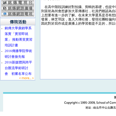
在高中階段訓練好對拍攝、剪輯的基礎，也從中
到當初為何會想參加大眾傳播社，社員們都認為自
上想要有進一步的了解。在未來大學選系是否有想
發展，林芝羽說，進入大傳社後，發現社團較偏向
因此對於寫作或是廣播上的學習都是不足的，所以
‧
銘傳大學廣銷學系
落實「實習即就
業」 推動菁英實習
培訓計畫
‧
2016傳播學院學術
研討會搶先報
‧
2016新媒體與跨平
台匯流學術研討
會 初審名單公布