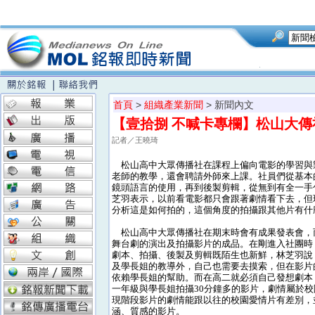
首頁
>
組織產業新聞
> 新聞內文
【壹拾捌 不喊卡專欄】松山大
記者／王曉琦
松山高中大眾傳播社在課程上偏向電影的學習與
老師的教學，還會聘請外師來上課。社員們從基本
鏡頭語言的使用，再到後製剪輯，從無到有全一手
芝羽表示，以前看電影都只會跟著劇情看下去，但
分析這是如何拍的，這個角度的拍攝跟其他片有什
松山高中大眾傳播社在期末時會有成果發表會，
舞台劇的演出及拍攝影片的成品。在剛進入社團時
劇本、拍攝、後製及剪輯既陌生也新鮮，林芝羽說
及學長姐的教導外，自己也需要去摸索，但在影片
依賴學長姐的幫助。而在高二就必須自己發想劇本
一年級與學長姐拍攝30分鐘多的影片，劇情屬於
現階段影片的劇情能跟以往的校園愛情片有差別，
涵、質感的影片。