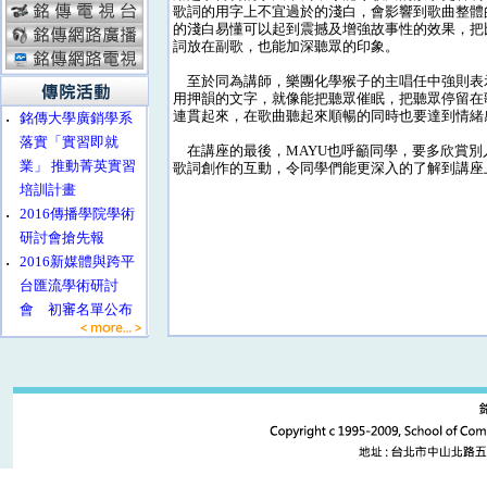
歌詞的用字上不宜過於的淺白，會影響到歌曲整體
的淺白易懂可以起到震撼及增強故事性的效果，把
詞放在副歌，也能加深聽眾的印象。
至於同為講師，樂團化學猴子的主唱任中強則表
用押韻的文字，就像能把聽眾催眠，把聽眾停留在
連貫起來，在歌曲聽起來順暢的同時也要達到情緒
‧
銘傳大學廣銷學系
落實「實習即就
在講座的最後，MAYU也呼籲同學，要多欣賞別
業」 推動菁英實習
歌詞創作的互動，令同學們能更深入的了解到講座
培訓計畫
‧
2016傳播學院學術
研討會搶先報
‧
2016新媒體與跨平
台匯流學術研討
會 初審名單公布