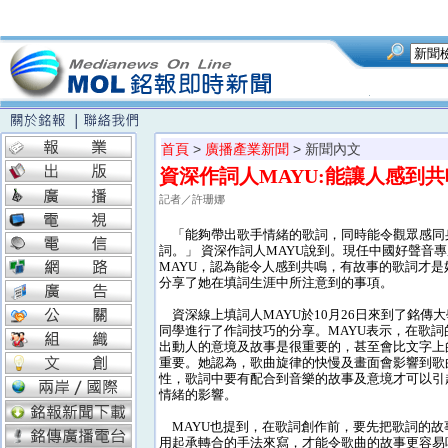
首頁
>
廣播產業新聞
> 新聞內文
資深作詞人MAYU:能讓人感到
記者／許珊娜
「能夠帶出歌手情緒的歌詞，同時能令觀眾感同
詞。」 資深作詞人MAYU說到。現任中國好聲音
MAYU，認為能令人感到共鳴，有故事的歌詞才是
分享了她在填詞生涯中所注意到的事項。
資深線上填詞人MAYU於10月26日來到了銘傳
同學進行了作詞技巧的分享。MAYU表示，在歌詞
出動人的意境及故事是很重要的，甚至會比文字上
重要。她認為，歌曲旋律的快慢及畫面會影響到歌
性，歌詞中要有配合到音樂的故事及意境才可以引
情緒的影響。
MAYU也提到，在歌詞創作前，要先把歌詞的故
用起承轉合的手法來寫，才能令歌曲的故事更容易