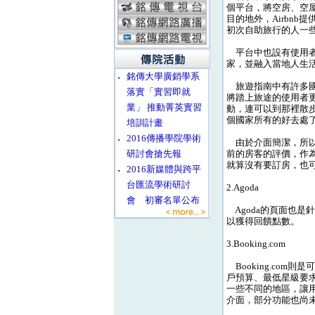
個平台，將空房、空屋
目的地外，Airbn
初次自助旅行的人一
平台中也設有使用者在
家，並融入當地人生
‧
銘傳大學廣銷學系
旅遊指南中有許多國
落實「實習即就
將踏上旅途的使用者
業」 推動菁英實習
動，連可以到那裡散
個國家所有的好去處
培訓計畫
‧
2016傳播學院學術
由於介面簡潔，所以
研討會搶先報
前的房客的評價，作
就算沒有要訂房，也
‧
2016新媒體與跨平
台匯流學術研討
2.Agoda
會 初審名單公布
Agoda的頁面也是針
以獲得回饋點數。
3.Booking.com
Booking.co
戶預算、最低星級要求
一些不同的地區，讓用
介面，部分功能也尚