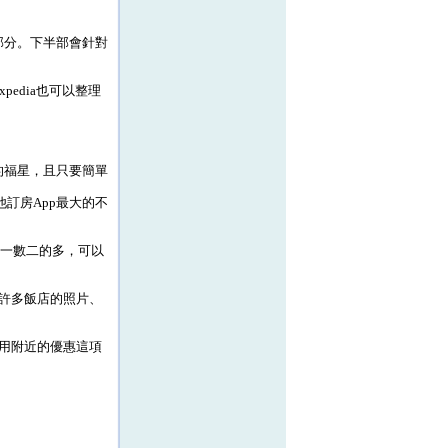
部分。下半部會針對
edia也可以整理
p的福星，且只要簡單
他訂房App最大的不
是數一數二的多，可以
許多飯店的照片、
用附近的優惠這項