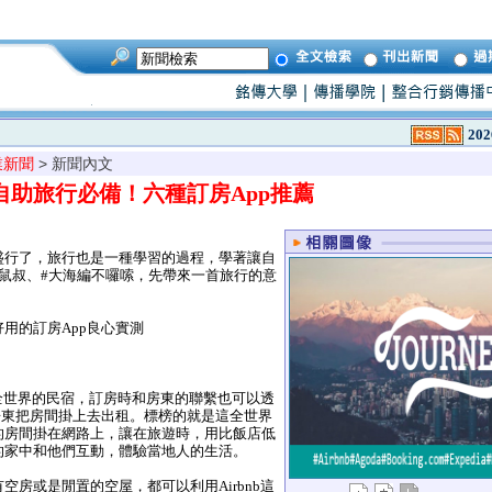
202
業新聞
> 新聞內文
自助旅行必備！六種訂房App推薦
行了，旅行也是一種學習的過程，學著讓自
鼠叔、#大海編不囉嗦，先帶來一首旅行的意
！
用的訂房App良心實測
到全世界的民宿，訂房時和房東的聯繫也可以透
房東把房間掛上去出租。標榜的就是這全世界
的房間掛在網路上，讓在旅遊時，用比飯店低
的家中和他們互動，體驗當地人的生活。
房或是閒置的空屋，都可以利用Airbnb這