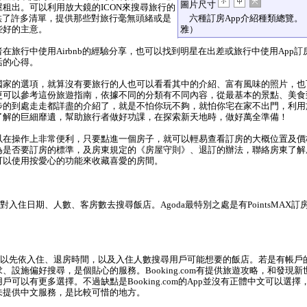
圖片尺寸
租出。可以利用放大鏡的ICON來搜尋旅行的
b提供了許多清單，提供那些對旅行毫無頭緒或是
六種訂房App介紹種類總覽。
些好的主意。
雅）
旅行中使用Airbnb的經驗分享，也可以找到明星在出差或旅行中使用App訂
活的心得。
家的選項，就算沒有要旅行的人也可以看看其中的介紹、富有風味的照片，也
更可以參考這份旅遊指南，依據不同的分類有不同內容，從最基本的景點、美食
步的到處走走都詳盡的介紹了，就是不怕你玩不夠，就怕你宅在家不出門，利用
了解的巨細靡遺，幫助旅行者做好功課，在探索新天地時，做好萬全準備！
在操作上非常便利，只要點進一個房子，就可以輕易查看訂房的大概位置及價
為是否要訂房的標準，及房東規定的《房屋守則》、退訂的辦法，聯絡房東了解
可以使用按愛心的功能來收藏喜愛的房間。
對入住日期、人數、客房數去搜尋飯店。Agoda最特別之處是有PointsMAX
m則是可以先依入住、退房時間，以及入住人數搜尋用戶可能想要的飯店。若是有帳
、設施偏好搜尋，是個貼心的服務。Booking.com有提供旅遊攻略，和發現
戶可以有更多選擇。不過缺點是Booking.com的App並沒有正體中文可以選
未提供中文服務，是比較可惜的地方。