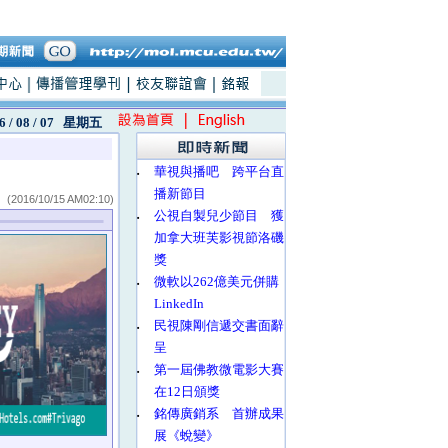
6 / 08 / 07
星期五
‧
華視與播吧 跨平台直
播新節目
(2016/10/15 AM02:10)
‧
公視自製兒少節目 獲
加拿大班芙影視節洛磯
獎
‧
微軟以262億美元併購
LinkedIn
‧
民視陳剛信遞交書面辭
呈
‧
第一屆佛教微電影大賽
在12日頒獎
‧
銘傳廣銷系 首辦成果
展《蛻變》