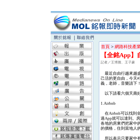
首頁
>
網路科技產
【全銘App】
記者／王博雅、王子豪
最近自由行越來越盛
己活的更自由，今天#
義，老師，音樂請下
以下請看六個夭壽好
1.Airbnb
在Airbnb可以找
過App就可以達到。
各地的房東們把家中
的價格，住到當地人
所以表示只要家中有空