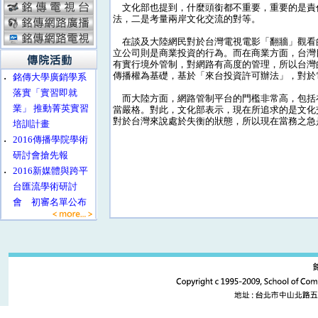
文化部也提到，什麼頭銜都不重要，重要的是責
法，二是考量兩岸文化交流的對等。
在談及大陸網民對於台灣電視電影「翻牆」觀看
立公司則是商業投資的行為。而在商業方面，台灣
有實行境外管制，對網路有高度的管理，所以台灣
傳播權為基礎，基於「來台投資許可辦法」，對於
‧
銘傳大學廣銷學系
落實「實習即就
而大陸方面，網路管制平台的門檻非常高，包括
業」 推動菁英實習
當嚴格。對此，文化部表示，現在所追求的是文化
對於台灣來說處於失衡的狀態，所以現在當務之急
培訓計畫
‧
2016傳播學院學術
研討會搶先報
‧
2016新媒體與跨平
台匯流學術研討
會 初審名單公布