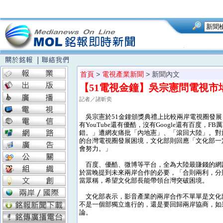
首頁
>
電視產業新聞
> 新聞內文
【51電視金鐘】吳宗憲問電視
記者／諸昕奕
吳宗憲於51金鐘頒獎典禮上比較兩岸電視圈發展
有YouTube還有優酷，沒有Google還有百度，F
錯。」遭網友痛批「內地憲」、「滾回大陸」。對
的台灣電視圈發展困境，文化部則回應「文化部一
會努力。」
百度、優酷、微博等平台，全為大陸最賺錢的網
於當晚提到未來兩岸合作的必要，「合則兩利，分
當眾稱，希望文化部長能帶領台灣突破困境。
文化部表示，影音產業的兩岸合作不單單是文化
不是一個部獨立進行的，還是要回歸兩岸協商，如
論。