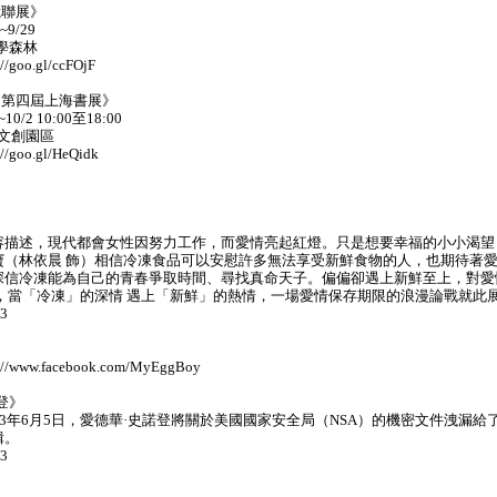
憶聯展》
9/29
學森林
oo.gl/ccFOjF
：第四屆上海書展》
0/2 10:00至18:00
4文創園區
oo.gl/HeQidk
容描述，現代都會女性因努力工作，而愛情亮起紅燈。只是想要幸福的小小渴望
寶（林依晨 飾）相信冷凍食品可以安慰許多無法享受新鮮食物的人，也期待著
深信冷凍能為自己的青春爭取時間、尋找真命天子。偏偏卻遇上新鮮至上，對愛
，當「冷凍」的深情 遇上「新鮮」的熱情，一場愛情保存期限的浪漫論戰就此
3
www.facebook.com/MyEggBoy
登》
13年6月5日，愛德華·史諾登將關於美國國家安全局（NSA）的機密文件洩漏給
緝。
3