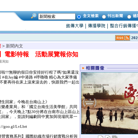
202
聞
> 新聞內文
】電影特報 活動展覽報你知
楊涴如
!!!無聊的假日你安排好行程了嗎?如果還沒
#在Jay編 #中港路 #呼嚕嚕 精心為大家準備
 不要再待在床上滾來滾去的，快跟我們一起出
』
「灣生回家」今晚在台南山上》
音樂產業局」和「國立台南生活美學館」共同
」，今天晚上7點30分將在台南市山上區山上
生回家」，並請到編劇田中實加與現場民眾一
goo.gl/LvLbrt
牌經營實務系列】國際紡織市場行銷實戰分析與