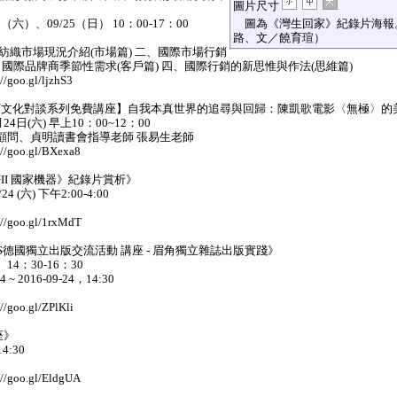
圖片尺寸
4 （六）、09/25（日） 10：00-17：00
圖為《灣生回家》紀錄片海報
路、文／饒育瑄）
球紡織市場現況介紹(市場篇) 二、國際市場行銷
、國際品牌商季節性需求(客戶篇) 四、國際行銷的新思惟與作法(思維篇)
oo.gl/ljzhS3
中西文化對談系列免費講座】自我本真世界的追尋與回歸：陳凱歌電影〈無極〉的
4日(六) 早上10：00~12：00
顧問、貞明讀書會指導老師 張易生老師
goo.gl/BXexa8
II 國家機器》紀錄片賞析》
 (六) 下午2:00-4:00
goo.gl/1rxMdT
台灣VS德國獨立出版交流活動 講座 - 眉角獨立雜誌出版實踐》
14：30-16：30
~ 2016-09-24，14:30
oo.gl/ZPlKli
座》
4:30
goo.gl/EldgUA