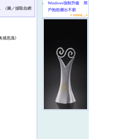
‧
Windows強制升級 用
。（圖／擷取自網
戶抱怨層出不窮
美感意識》