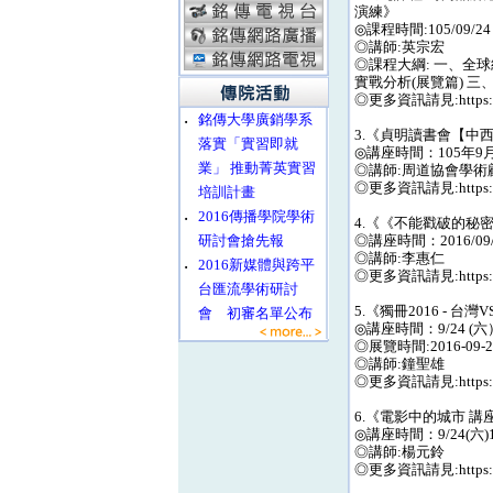
演練》
◎課程時間:105/09/2
◎講師:英宗宏
◎課程大綱: 一、全
實戰分析(展覽篇) 三
◎更多資訊請見:https://g
‧
銘傳大學廣銷學系
3.《貞明讀書會【
落實「實習即就
◎講座時間：105年9月2
業」 推動菁英實習
◎講師:周道協會學術
◎更多資訊請見:https://
培訓計畫
‧
2016傳播學院學術
4.《《不能戳破的秘密
研討會搶先報
◎講座時間：2016/09/24
◎講師:李惠仁
‧
2016新媒體與跨平
◎更多資訊請見:https://
台匯流學術研討
5.《獨冊2016 - 
會 初審名單公布
◎講座時間：9/24 (六）
◎展覽時間:2016-09-24 
◎講師:鐘聖雄
◎更多資訊請見:https://g
6.《電影中的城市 講
◎講座時間：9/24(六)1
◎講師:楊元鈴
◎更多資訊請見:https://