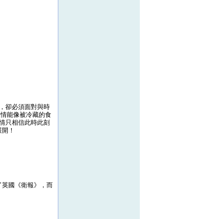
，卻必須面對與時
愛情能像被冷藏的食
情只相信此時此刻
展開！
了英國《衛報》，而