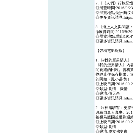
7.《《人們》行旅記
◎展覽時間:2016/9/23~
◎展覽地點:紀州庵文
◎更多資訊請見:https://g
8.《海上人文與閱讀
◎展覽時間:2016/9/20~1
◎展覽地點:華山191
◎更多資訊請見:https://g
【強檔電影報報】
1.《#我的蛋男情人》
《我的蛋男情人》內
間賽跑的困境。曾梅
物靜止住保存期限。
的阿始（鳳小岳 飾）
◎上映日期:2016-09-2
◎類型:劇情、愛情
◎導演:傅天余
◎更多資訊請見:https://
2.《#神鬼駭客：史諾
改編自真人真事。20
被視為叛國並遭到通
◎上映日期:2016-09-2
◎類型:劇情
◎導演:奧立佛史東