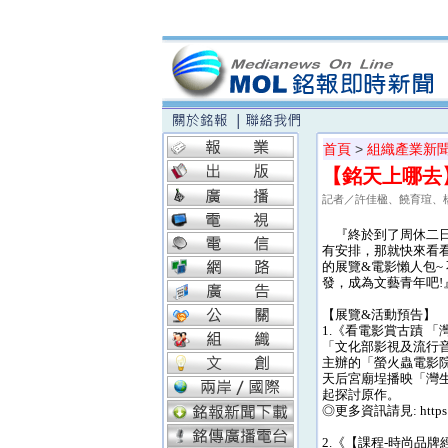
首頁
>
組織產業新
【銘天上哪去
記者／許佳楹、饒育瑄、
『終於到了周休二日啦
有安排，那就快來看看 
的展覽&電影懶人包~
發，成為文藝青年吧!
【展覽&活動預告】
1.《看電影賞古蹟 
「文化部影視及流行
主辦的「螢火蟲電影院
天后宮廟埕播映「灣
起探討原作。
◎更多資訊請見: https://
2.《【課程-時尚品