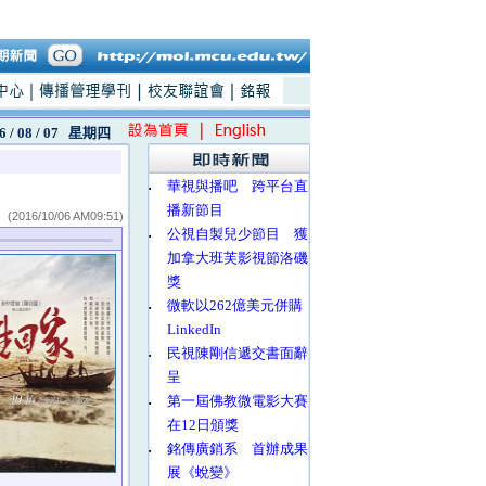
6 / 08 / 07
星期四
‧
華視與播吧 跨平台直
播新節目
(2016/10/06 AM09:51)
‧
公視自製兒少節目 獲
加拿大班芙影視節洛磯
獎
‧
微軟以262億美元併購
LinkedIn
‧
民視陳剛信遞交書面辭
呈
‧
第一屆佛教微電影大賽
在12日頒獎
‧
銘傳廣銷系 首辦成果
展《蛻變》