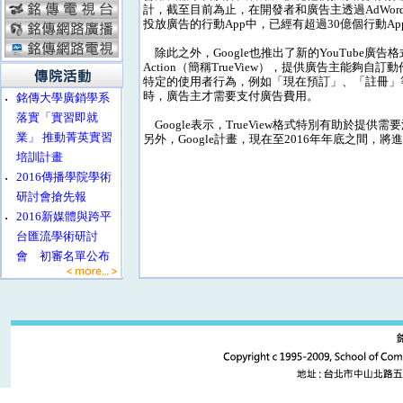
計，截至目前為止，在開發者和廣告主透過AdWor
投放廣告的行動App中，已經有超過30億個行動Ap
除此之外，Google也推出了新的YouTube廣告格式Tru
Action（簡稱TrueView），提供廣告主能夠自
特定的使用者行為，例如「現在預訂」、「註冊」
時，廣告主才需要支付廣告費用。
‧
銘傳大學廣銷學系
落實「實習即就
Google表示，TrueView格式特別有助於
業」 推動菁英實習
另外，Google計畫，現在至2016年年底之間，將進行
培訓計畫
‧
2016傳播學院學術
研討會搶先報
‧
2016新媒體與跨平
台匯流學術研討
會 初審名單公布