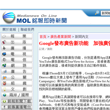
首頁
>
廣告產業新聞
> 新聞內文
Google發布廣告新功能 加強
記者／施歌
Google發布兩項新廣告功能，分別是通用App
YouTube廣告新格式TrueView for Action，
主的廣告效益，後者則提供廣告主自訂動作按鈕。
根據iThom在9月15日的報導，Google在9月1
Dmexco數位大會上發布了通用App活動（Universal 
Campaigns）和YouTube廣告新格式TrueView for 
功能可以依據廣告商的商業目標，協助廣告商連結
找到與目標相關的顧客。
通用App活動工具讓開發者可以在搜尋引擎、網站、
Play、YouTube等投放廣告，而開發者只要在程
AdWords、分析方式和每次安裝成本（Cost-Per-Inst
會用機器學習演算法替用戶優化他們投放的廣告效益。