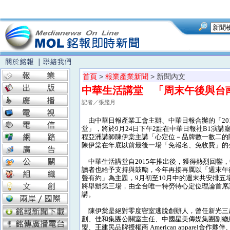
首頁
>
報業產業新聞
> 新聞內文
中華生活講堂 「周末午後與台
記者／張艦月
由中華日報產業工會主辦、中華日報合辦的「20
堂」，將於9月24日下午2點在中華日報社B1演講
程亞洲講師陳伊棠主講「心定位－品牌數一數二的
陳伊棠在年底以前最後一場「免報名、免收費」的
中華生活講堂自2015年推出後，獲得熱烈回響
讀者也給予支持與鼓勵，今年再接再厲以「週末午
聲有約」為主題，9月初至10月中的週末共安排五場
將舉辦第三場，由全台唯一特勞特心定位理論首席
講。
陳伊棠是絕對零度密室逃脫創辦人，曾任新光三
劃、佳和集團公關室主任、中國星美傳媒集團副總
盟、王建民品牌授權商 American apparel合作