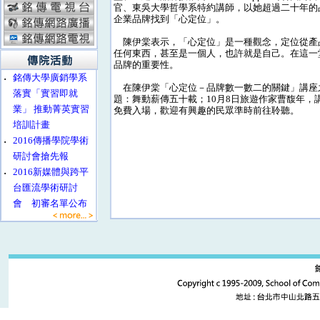
官、東吳大學哲學系特約講師，以她超過二十年的
企業品牌找到「心定位」。
陳伊棠表示，「心定位」是一種觀念，定位從產
任何東西，甚至是一個人，也許就是自己。在這一
品牌的重要性。
‧
銘傳大學廣銷學系
在陳伊棠「心定位－品牌數一數二的關鍵」講座之
落實「實習即就
題：舞動薪傳五十載；10月8日旅遊作家曹馥年，
業」 推動菁英實習
免費入場，歡迎有興趣的民眾準時前往聆聽。
培訓計畫
‧
2016傳播學院學術
研討會搶先報
‧
2016新媒體與跨平
台匯流學術研討
會 初審名單公布