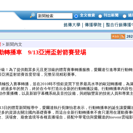
202
聞
> 新聞內文
動轉播車 9/13亞洲盃射箭賽登埸
級！為了提供觀眾多元且更頂級的體育賽事轉播服務，愛爾達引進專業行動轉
日亞洲盃射箭賽首度登場，完整呈現精彩賽事。
積極投入賽事轉播，並在2010時不惜鉅資買下世界最高水準的歐冠轉播權，為
，經過多年的努力，終於在今年打造出全新的行動轉播設備。行動轉播車內容包含
慢動作重播機，以及新穎字幕機系統及音控設備，與經驗豐富的技術人員和專業
。
13日的體育新聞報導中，愛爾達執行長陳怡君表示，行動轉播車的誕生讓愛爾
更多的資源去關注國內基礎賽事，而這台全新行動轉播車不會只運用在運動賽事
、演場會、廟會遶境等各種直播場合，搭配中華電信與愛爾達的hievent雲端