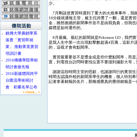
少。
7月剛該使實習時遇到了重大的火燒車事件，我
10分鐘就通報主管，被主任誇獎了一翻，還是實
金，雖然後續的新聞事件並不是由我負責，但我也
媒體是如何運作的。
‧
銘傳大學廣銷學系
8月最瘋、最紅的新聞就是Pokemon GO，我
落實「實習即就
是我人生中第一次出現點擊數超過4百萬，這影片
業」 推動菁英實習
的，這樣才會有點閱率。
培訓計畫
實習最重要並不是獎金或是些什麼點閱率，而是
‧
2016傳播學院學術
置，到電視台訪問時要找位置不要擋到攝影大哥，
研討會搶先報
謝謝這段時間主管的照顧，也謝謝同行的實習生
‧
2016新媒體與跨平
時間去認識外校的新聞系學生的機會，個人特別希
台匯流學術研討
記者拿著銘報的名片，那種感覺真的覺得銘報是一
會 初審名單公布