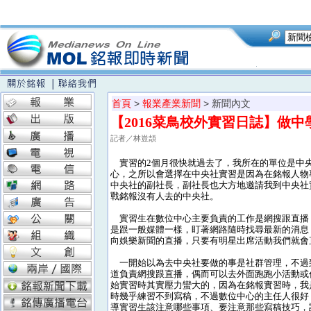
首頁
>
報業產業新聞
> 新聞內文
【2016菜鳥校外實習日誌】做
記者／林豈頡
實習的2個月很快就過去了，我所在的單位是中
心，之所以會選擇在中央社實習是因為在銘報人物
中央社的副社長，副社長也大方地邀請我到中央社
戰銘報沒有人去的中央社。
實習生在數位中心主要負責的工作是網搜跟直播
是跟一般媒體一樣，盯著網路隨時找尋最新的消息
向娛樂新聞的直播，只要有明星出席活動我們就會
一開始以為去中央社要做的事是社群管理，不過
道負責網搜跟直播，偶而可以去外面跑跑小活動或
始實習時其實壓力蠻大的，因為在銘報實習時，我
時幾乎練習不到寫稿，不過數位中心的主任人很好
導實習生該注意哪些事項、要注意那些寫稿技巧，