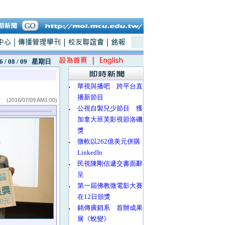
6 / 08 / 09
星期日
‧
華視與播吧 跨平台直
播新節目
(2016/07/09 AM1:00)
‧
公視自製兒少節目 獲
加拿大班芙影視節洛磯
獎
‧
微軟以262億美元併購
LinkedIn
‧
民視陳剛信遞交書面辭
呈
‧
第一屆佛教微電影大賽
在12日頒獎
‧
銘傳廣銷系 首辦成果
展《蛻變》