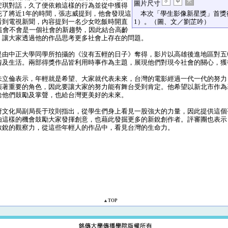
圖片尺寸
安琪對話，久了便依賴這樣的行為並從中獲得
花了將近1年的時間，張志威提到，他會發現這
本次「學生影像新星獎」首獎
看到電視新聞，內容提到一名少女吃飯時開直
1）。（圖、文／劉芷吟）
這會不會是一個社會的新趨勢，因此結合高齡
，讓大家透過他的作品思考更多社會上存在的問題。
由中正大學同學所拍攝的《沒有五輕的日子》奪得，影片以高雄後進地區對五
情及生活。兩部得獎作品皆利用時事作為主題，展現他們對現今社會的關心，獲
立倫表示，年輕就是希望、大家就代表未來，台灣的電影經過一代一代的努力
演著重要的角色，因此要讓大家的努力能有舞台受到肯定。他希望以新北市作為
給他們鼓勵及掌聲，也給台灣更美好的未來。
文化局副局長于玟則指出，從學生們身上看見一股強大的力量，因此提供這個
由這樣的機會鼓勵大家發揮創意，也藉此發掘更多的新銳創作者。評審團也表示
敏銳的觀察力，從這些年輕人的作品中，看見台灣的生命力。
▲TOP