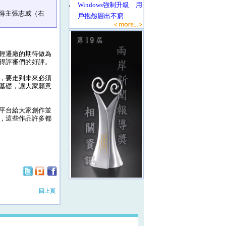
‧
Windows強制升級 用
得主張志威（右
戶抱怨層出不窮
輕遷廠的期待做為
得評審們的好評。
，要走到未來必須
基礎，讓大家願意
平台給大家創作並
，這些作品許多都
回上頁