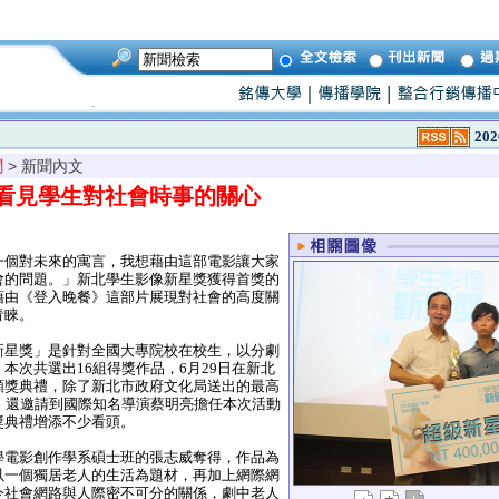
202
聞
> 新聞內文
看見學生對社會時事的關心
一個對未來的寓言，我想藉由這部電影讓大家
會的問題。」新北學生影像新星獎獲得首獎的
藉由《登入晚餐》這部片展現對社會的高度關
青睞。
星獎」是針對全國大專院校在校生，以分劇
本次共選出16組得獎作品，6月29日在新北
頒獎典禮，除了新北市政府文化局送出的最高
，還邀請到國際知名導演蔡明亮擔任本次活動
獎典禮增添不少看頭。
電影創作學系碩士班的張志威奪得，作品為
以一個獨居老人的生活為題材，再加上網際網
今社會網路與人際密不可分的關係，劇中老人