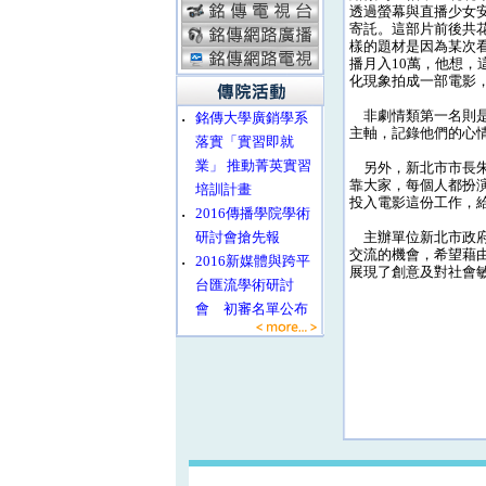
透過螢幕與直播少女
寄託。這部片前後共
樣的題材是因為某次
播月入10萬，他想，
化現象拍成一部電影
非劇情類第一名則是
‧
銘傳大學廣銷學系
主軸，記錄他們的心
落實「實習即就
業」 推動菁英實習
另外，新北市市長朱
靠大家，每個人都扮
培訓計畫
投入電影這份工作，
‧
2016傳播學院學術
研討會搶先報
主辦單位新北市政府
交流的機會，希望藉
‧
2016新媒體與跨平
展現了創意及對社會
台匯流學術研討
會 初審名單公布