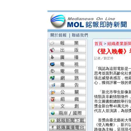
首頁
>
組織產業新
《登入晚餐》
記者／劉芷吟
「我認為這部電影是
思考並面對高齡化社
張志威發表感言，他
心，獲得評審一致的
「新北市學生影像新
情類及非劇情類徵件，
市立圖書館總館舉行
獎金新台幣40萬元外
代言人並演講，為頒
首獎由臺北藝術大學
《登入晚餐》。影片
路做為主軸，呈現現