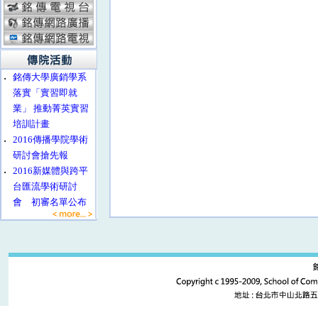
‧
銘傳大學廣銷學系
落實「實習即就
業」 推動菁英實習
培訓計畫
‧
2016傳播學院學術
研討會搶先報
‧
2016新媒體與跨平
台匯流學術研討
會 初審名單公布