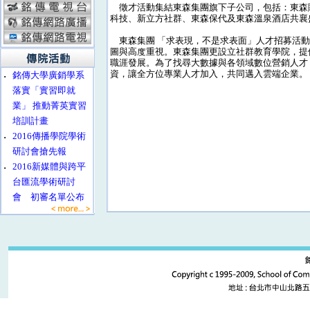
徵才活動集結東森集團旗下子公司，包括：東森
科技、新立方社群、東森保代及東森溫泉酒店共襄
東森集團 「求表現，不是求表面」人才招募活動
圖與高度重視。東森集團更設立社群教育學院，提
職涯發展。為了找尋大數據與各領域數位營銷人才，
資，讓全方位專業人才加入，共同邁入雲端企業。
‧
銘傳大學廣銷學系
落實「實習即就
業」 推動菁英實習
培訓計畫
‧
2016傳播學院學術
研討會搶先報
‧
2016新媒體與跨平
台匯流學術研討
會 初審名單公布