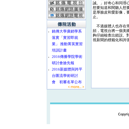
誠。」好奇心和同理
想要知道和閱聽人想
是厚臉皮和愛影像，
止。
不過媒體人也存在常
頻，電視台將一個美
‧
銘傳大學廣銷學系
夠仔細檢查出錯誤。
落實「實習即就
視新聞的標籤化和誇
業」 推動菁英實習
培訓計畫
‧
2016傳播學院學術
研討會搶先報
‧
2016新媒體與跨平
台匯流學術研討
會 初審名單公布