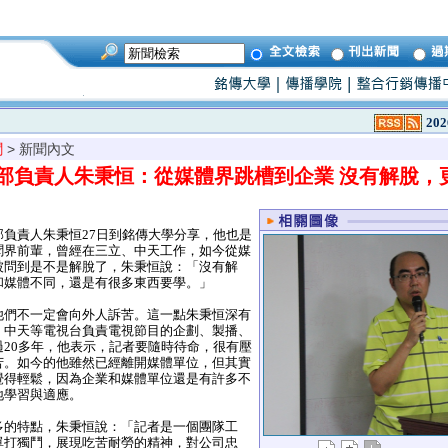
202
聞
> 新聞內文
部負責人朱秉恒：從媒體界跳槽到企業 沒有解脫，
負責人朱秉恒27日到銘傳大學分享，他也是
聞界前輩，曾經在三立、中天工作，如今從媒
被問到是不是解脫了，朱秉恒說：「沒有解
和媒體不同，還是有很多東西要學。」
們不一定會向外人訴苦。這一點朱秉恒深有
、中天等電視台負責電視節目的企劃、製播、
20多年，他表示，記者要隨時待命，很有壓
苦。如今的他雖然已經離開媒體單位，但其實
覺得輕鬆，因為企業和媒體單位還是有許多不
地學習與適應。
的特點，朱秉恒說：「記者是一個團隊工
單打獨鬥，展現吃苦耐勞的精神，對公司忠