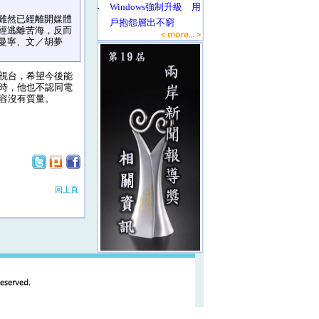
‧
Windows強制升級 用
雖然已經離開媒體
戶抱怨層出不窮
經逃離苦海，反而
曼寧、文／胡夢
視台，希望今後能
時，他也不認同電
容沒有質量。
回上頁