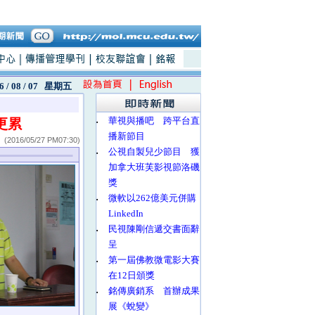
6 / 08 / 07
星期五
‧
華視與播吧 跨平台直
更累
播新節目
(2016/05/27 PM07:30)
‧
公視自製兒少節目 獲
加拿大班芙影視節洛磯
獎
‧
微軟以262億美元併購
LinkedIn
‧
民視陳剛信遞交書面辭
呈
‧
第一屆佛教微電影大賽
在12日頒獎
‧
銘傳廣銷系 首辦成果
展《蛻變》