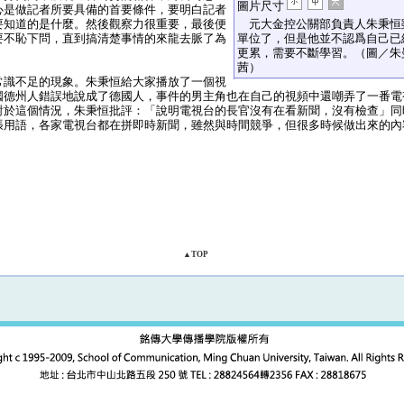
圖片尺寸
心是做記者所要具備的首要條件，要明白記者
要知道的是什麼。然後觀察力很重要，最後便
元大金控公關部負責人朱秉恒
要不恥下問，直到搞清楚事情的來龍去脈了為
單位了，但是他並不認爲自己已
更累，需要不斷學習。（圖／朱
茜）
識不足的現象。朱秉恒給大家播放了一個視
國德州人錯誤地說成了德國人，事件的男主角也在自己的視頻中還嘲弄了一番電
對於這個情況，朱秉恒批評：「說明電視台的長官沒有在看新聞，沒有檢查」同
張用語，各家電視台都在拼即時新聞，雖然與時間競爭，但很多時候做出來的內
▲TOP