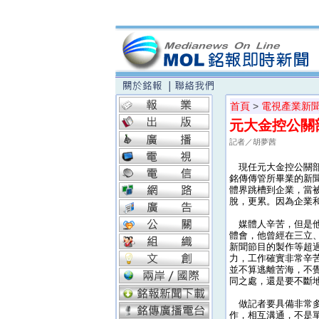
首頁
>
電視產業新
元大金控公關
記者／胡夢茜
現任元大金控公關部
銘傳傳管所畢業的新
體界跳槽到企業，當
脫，更累。因為企業
媒體人辛苦，但是他
體會，他曾經在三立
新聞節目的製作等超過
力，工作確實非常辛
並不算逃離苦海，不
同之處，還是要不斷
做記者要具備非常多
作，相互溝通，不是