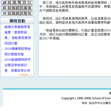
第三項，地方政府每年核准業者的收視費用時，得
中，有兩個以上的實質差異服務可供選擇時，尊重
向下調降其收視費用。
第四項，設計系統業者間的競爭，以促成實質分組
統計資訊，適時提供各地方政府作為審核費率時參
‧
銘傳大學廣銷學系
「有線電視分組付費辦法」行政計畫是因應2015
落實「實習即就
月內，研訂分組付費相關辦法計畫，送立法院審查
業」 推動菁英實習
於2017年實施。
培訓計畫
‧
2016傳播學院學術
研討會搶先報
‧
2016新媒體與跨平
台匯流學術研討
會 初審名單公布