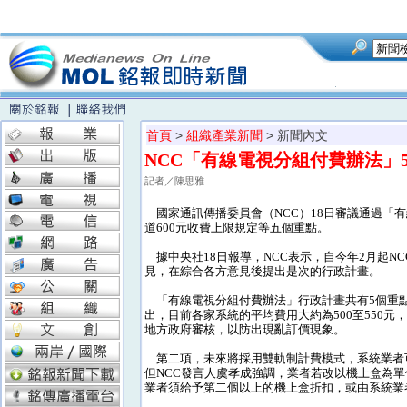
首頁
>
組織產業新聞
> 新聞內文
NCC「有線電視分組付費辦法」
記者／陳思雅
國家通訊傳播委員會（NCC）18日審議通過「
道600元收費上限規定等五個重點。
據中央社18日報導，NCC表示，自今年2月起N
見，在綜合各方意見後提出是次的行政計畫。
「有線電視分組付費辦法」行政計畫共有5個重點
出，目前各家系統的平均費用大約為500至550
地方政府審核，以防出現亂訂價現象。
第二項，未來將採用雙軌制計費模式，系統業者
但NCC發言人虞孝成強調，業者若改以機上盒為
業者須給予第二個以上的機上盒折扣，或由系統業