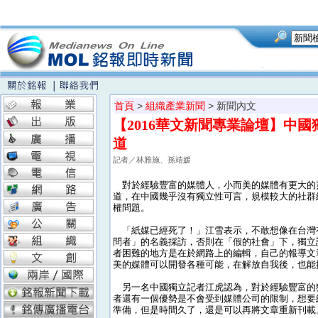
首頁
>
組織產業新聞
> 新聞內文
【2016華文新聞專業論壇】中
道
記者／林雅施、孫靖媛
對於經驗豐富的媒體人，小而美的媒體有更大的
道，在中國幾乎沒有獨立性可言，規模較大的社群
權問題。
「紙媒已經死了！」江雪表示，不敢想像在台灣
問者」的名義採訪，否則在「假的社會」下，獨立
者困難的地方是在於網路上的編輯，自己的報導文
美的媒體可以開發各種可能，在解放自我後，也能
另一名中國獨立記者江虎認為，對於經驗豐富的
者還有一個優勢是不會受到媒體公司的限制，想要
準備，但是時間久了，還是可以再將文章重新刊載