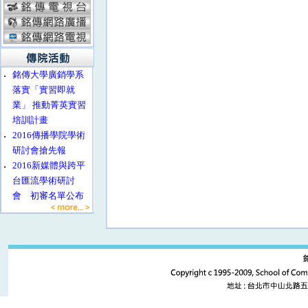
‧
銘傳大學廣銷學系
落實「實習即就
業」 推動菁英實習
培訓計畫
‧
2016傳播學院學術
研討會搶先報
‧
2016新媒體與跨平
台匯流學術研討
會 初審名單公布