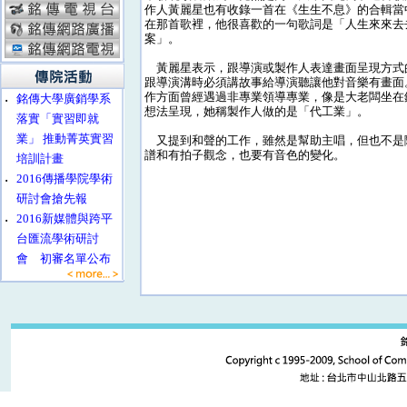
作人黃麗星也有收錄一首在《生生不息》的合輯當
在那首歌裡，他很喜歡的一句歌詞是「人生來來去
案」。
黃麗星表示，跟導演或製作人表達畫面呈現方式
跟導演溝時必須講故事給導演聽讓他對音樂有畫面
作方面曾經遇過非專業領導專業，像是大老闆坐在
‧
銘傳大學廣銷學系
想法呈現，她稱製作人做的是「代工業」。
落實「實習即就
業」 推動菁英實習
又提到和聲的工作，雖然是幫助主唱，但也不是
譜和有拍子觀念，也要有音色的變化。
培訓計畫
‧
2016傳播學院學術
研討會搶先報
‧
2016新媒體與跨平
台匯流學術研討
會 初審名單公布