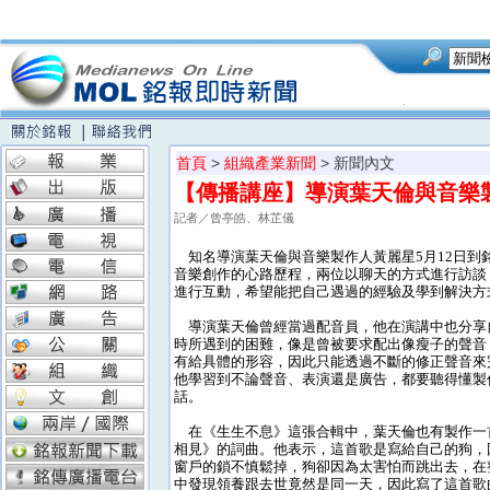
首頁
>
組織產業新聞
> 新聞內文
【傳播講座】導演葉天倫與音樂
記者／曾亭皓、林芷儀
知名導演葉天倫與音樂製作人黃麗星5月12日到
音樂創作的心路歷程，兩位以聊天的方式進行訪談
進行互動，希望能把自己遇過的經驗及學到解決方
導演葉天倫曾經當過配音員，他在演講中也分享
時所遇到的困難，像是曾被要求配出像瘦子的聲音
有給具體的形容，因此只能透過不斷的修正聲音來
他學習到不論聲音、表演還是廣告，都要聽得懂製
話。
在《生生不息》這張合輯中，葉天倫也有製作一
相見》的詞曲。他表示，這首歌是寫給自己的狗，
窗戶的鎖不慎鬆掉，狗卻因為太害怕而跳出去，在
中發現領養跟去世竟然是同一天，因此寫了這首歌