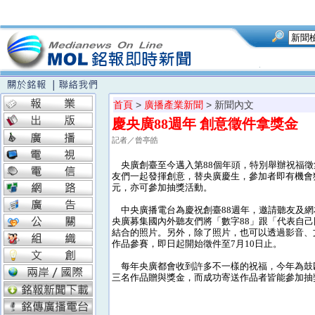
首頁
>
廣播產業新聞
> 新聞內文
慶央廣88週年 創意徵件拿獎金
記者／曾亭皓
央廣創臺至今邁入第88個年頭，特別舉辦祝福徵
友們一起發揮創意，替央廣慶生，參加者即有機會獲得
元，亦可參加抽獎活動。
中央廣播電台為慶祝創臺88週年，邀請聽友及網
央廣募集國內外聽友們將「數字88」跟「代表自
結合的照片。另外，除了照片，也可以透過影音、
作品參賽，即日起開始徵件至7月10日止。
每年央廣都會收到許多不一樣的祝福，今年為鼓
三名作品贈與獎金，而成功寄送作品者皆能參加抽