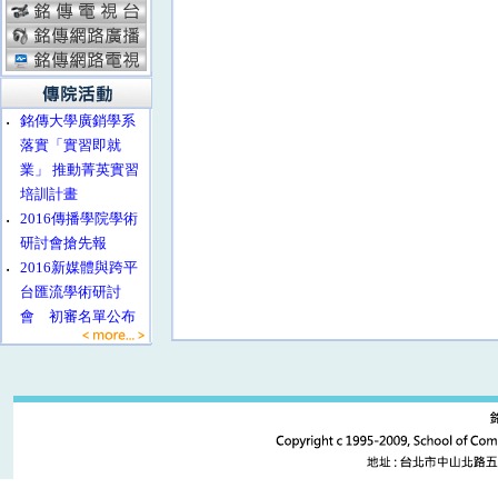
‧
銘傳大學廣銷學系
落實「實習即就
業」 推動菁英實習
培訓計畫
‧
2016傳播學院學術
研討會搶先報
‧
2016新媒體與跨平
台匯流學術研討
會 初審名單公布