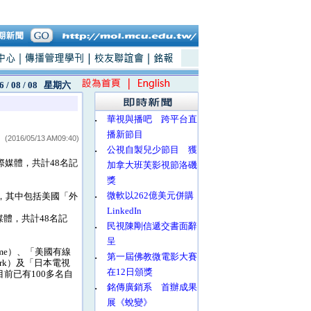
6 / 08 / 08
星期六
‧
華視與播吧 跨平台直
播新節目
(2016/05/13 AM09:40)
‧
公視自製兒少節目 獲
媒體，共計48名記
加拿大班芙影視節洛磯
獎
‧
微軟以262億美元併購
，其中包括美國「外
LinkedIn
等的媒體，共計48名記
‧
民視陳剛信遞交書面辭
呈
ime）、「美國有線
‧
第一屆佛教微電影大賽
ork）及「日本電視
在12日頒獎
升，目前已有100多名自
‧
銘傳廣銷系 首辦成果
展《蛻變》