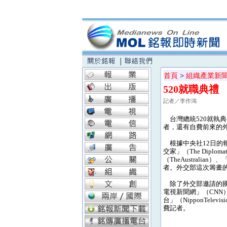
首頁
>
組織產業新
520就職典
記者／李作鴻
台灣總統520就執典
者，還有自費前來的外
根據中央社12日的報
交家」（The Dipl
（TheAustralia
者。外交部這次籌畫的
除了外交部邀請的國際採
電視新聞網」（CNN）、
台」（NipponTele
費記者。