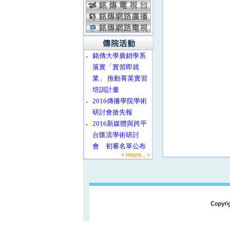
‧
銘傳大學廣銷學系
落實「實習即就
業」 推動菁英實習
培訓計畫
‧
2016傳播學院學術
研討會搶先報
‧
2016新媒體與跨平
台匯流學術研討
會 初審名單公布