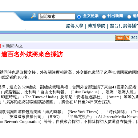
202
聞
> 新聞內文
禮 逾百名外媒將來台採訪
禮同時也是政權交接，外沒關注度相當高，外交部也邀請了來字41個國家的國際
媒記者約100名。
導，這次的520總統、副總統就職典禮，台灣外交部邀請了來自41國家的記者
omat）網路雜誌、比利時「自由比利時報」（Libre Belgique）、澳洲「澳洲人報」
n）、「印度時報」（The Times of India）及印尼「安塔拉通訊社」（Antara）等
「採訪我總統就職國際記者團」，將會在18日至24日來台採訪。
訪團還有包括美國「紐約時報」（New York Times）、「時代雜誌」（T
「英國國家廣播公司」（BBC）、「半島電視台」（Al-JazeeraMedia Netw
vision Network Corporation）等等，自費來台採訪，不排除採訪人數還會在提