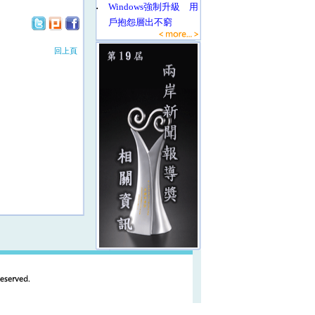
‧
Windows強制升級 用
戶抱怨層出不窮
回上頁