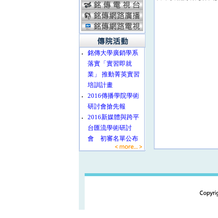
‧
銘傳大學廣銷學系
落實「實習即就
業」 推動菁英實習
培訓計畫
‧
2016傳播學院學術
研討會搶先報
‧
2016新媒體與跨平
台匯流學術研討
會 初審名單公布