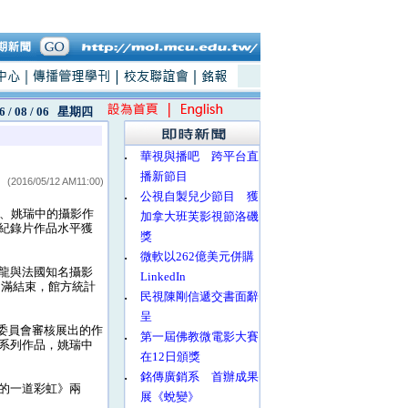
6 / 08 / 06
星期四
‧
華視與播吧 跨平台直
播新節目
(2016/05/12 AM11:00)
‧
公視自製兒少節目 獲
陳柏義、姚瑞中的攝影作
加拿大班芙影視節洛磯
紀錄片作品水平獲
獎
‧
微軟以262億美元併購
龍與法國知名攝影
LinkedIn
底圓滿結束，館方統計
‧
民視陳剛信遞交書面辭
呈
甄選委員會審核展出的作
‧
第一屆佛教微電影大賽
系列作品，姚瑞中
在12日頒獎
‧
銘傳廣銷系 首辦成果
的一道彩虹》兩
展《蛻變》