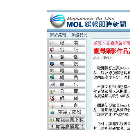
首頁
>
組織產業新
臺灣攝影作品
記者／梁嶸文
歐洲攝影之家(Maison
品，以及導演鄭慧玲
得國際高度肯定，深
根據文化部消息指出
學者暨策展人米榭爾．費
本展檔期共吸引6萬多
開展初期館長Jean 
品，近期確定典藏攝
「廢墟迷走-神偶繞境
另外，該館影視圖書
片，供相關研究者、