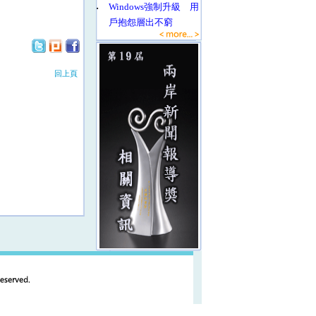
‧
Windows強制升級 用
戶抱怨層出不窮
回上頁