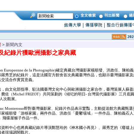
202
聞
> 新聞內文
及紀錄片獲歐洲攝影之家典藏
 Europeenne de la Photographie)確定典藏台灣攝影家楊順發、洪政任、
和羅秀芝的紀錄片，這是法國官方館舍首次典藏臺灣作品，也顯示臺灣攝影家及
具交流合作實質意義。
，由文化部指導、駐法國臺灣文化中心與歐洲攝影之家合作，臺灣策展人蘇盈
佐（Michel FRIZOT）共同策劃的《傾圮的明日- 台灣當代攝影展》三月
人次觀展。
Luc Monterosso即對臺灣攝影家、紀錄片作品表示驚豔，主動提送館方典藏
影家楊順發「游移家園」兩件作品、洪政任「憂鬱場域」一件作品、陳柏義石人
」飛碟屋猴子作品一件。
資料中心也將典藏紀錄片導演鄭慧玲的《神木國小再見》、羅秀芝的《廢墟上
讀者現場調閱觀片。