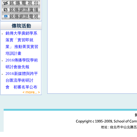
‧
銘傳大學廣銷學系
落實「實習即就
業」 推動菁英實習
培訓計畫
‧
2016傳播學院學術
研討會搶先報
‧
2016新媒體與跨平
台匯流學術研討
會 初審名單公布