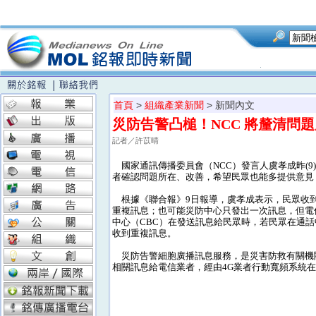
首頁
>
組織產業新聞
> 新聞內文
災防告警凸槌！NCC 將釐清問
記者／許苡晴
國家通訊傳播委員會（NCC）發言人虞孝成昨(
者確認問題所在、改善，希望民眾也能多提供意見
根據《聯合報》9日報導，虞孝成表示，民眾收
重複訊息；也可能災防中心只發出一次訊息，但電
中心（CBC）在發送訊息給民眾時，若民眾在通
收到重複訊息。
災防告警細胞廣播訊息服務，是災害防救有關機
相關訊息給電信業者，經由4G業者行動寬頻系統