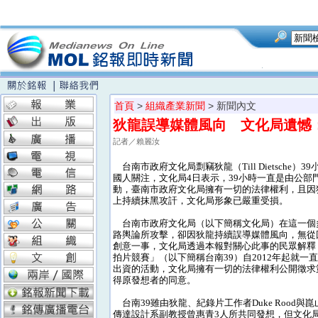
首頁
>
組織產業新聞
> 新聞內文
狄龍誤導媒體風向 文化局遺憾
記者／賴麗汝
台南市政府文化局剽竊狄龍（Till Dietsche）
國人關注，文化局4日表示，39小時一直是由公部
動，臺南市政府文化局擁有一切的法律權利，且因
上持續抹黑攻訐，文化局形象已嚴重受損。
台南市政府文化局（以下簡稱文化局）在這一個
路輿論所攻擊，卻因狄龍持續誤導媒體風向，無從
創意一事，文化局透過本報對關心此事的民眾解釋
拍片競賽」（以下簡稱台南39）自2012年起就一
出資的活動，文化局擁有一切的法律權利公開徵求
得原發想者的同意。
台南39雖由狄龍、紀錄片工作者Duke Rood與
傳達設計系副教授曾惠青3人所共同發想，但文化局