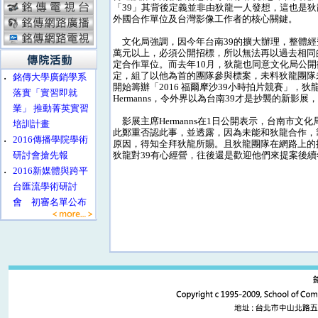
「39」其背後定義並非由狄龍一人發想，這也是
外國合作單位及台灣影像工作者的核心關鍵。
文化局強調，因今年台南39的擴大辦理，整體經費
萬元以上，必須公開招標，所以無法再以過去相同
定合作單位。而去年10月，狄龍也同意文化局公
定，組了以他為首的團隊參與標案，未料狄龍團隊
‧
銘傳大學廣銷學系
開始籌辦「2016 福爾摩沙39小時拍片競賽」，狄龍團
落實「實習即就
Hermanns，令外界以為台南39才是抄襲的新影
業」 推動菁英實習
影展主席Hermanns在1日公開表示，台南市
培訓計畫
此鄭重否認此事，並透露，因為未能和狄龍合作，
‧
2016傳播學院學術
原因，得知全拜狄龍所賜。且狄龍團隊在網路上的
研討會搶先報
狄龍對39有心經營，往後還是歡迎他們來提案後
‧
2016新媒體與跨平
台匯流學術研討
會 初審名單公布