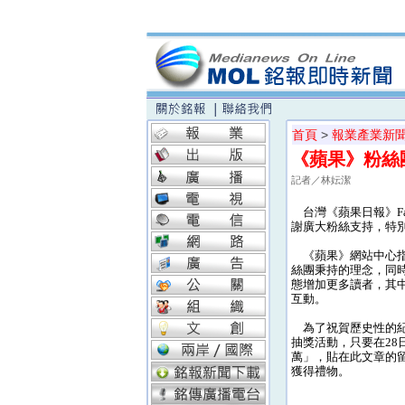
首頁
>
報業產業新
《蘋果》粉絲
記者／林妘潔
台灣《蘋果日報》Fac
謝廣大粉絲支持，特
《蘋果》網站中心指
絲團秉持的理念，同
態增加更多讀者，其
互動。
為了祝賀歷史性的紀
抽獎活動，只要在28
萬」，貼在此文章的留
獲得禮物。