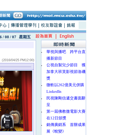
6 / 08 / 07
星期五
‧
華視與播吧 跨平台直
播新節目
(2016/04/25 PM12:00)
‧
公視自製兒少節目 獲
加拿大班芙影視節洛磯
獎
‧
微軟以262億美元併購
LinkedIn
‧
民視陳剛信遞交書面辭
呈
‧
第一屆佛教微電影大賽
在12日頒獎
‧
銘傳廣銷系 首辦成果
展《蛻變》