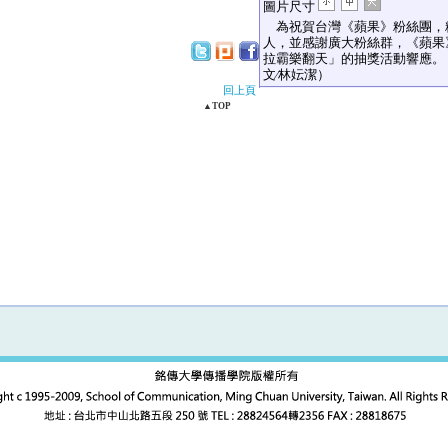
圖片尺寸
為祝賀台灣《蘋果》粉絲團，粉
人，並感謝廣大粉絲群，《蘋果
拉霸樂翻天」的抽獎活動響應。
文∕林妘潔）
回上頁
▲TOP