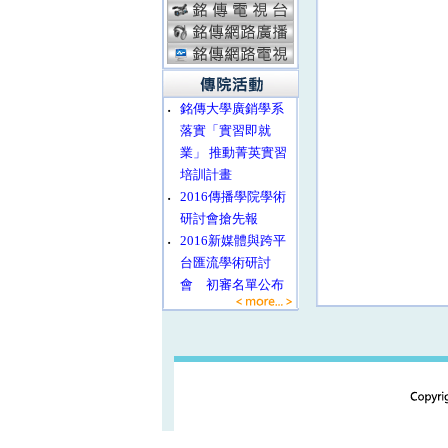
‧
銘傳大學廣銷學系
落實「實習即就
業」 推動菁英實習
培訓計畫
‧
2016傳播學院學術
研討會搶先報
‧
2016新媒體與跨平
台匯流學術研討
會 初審名單公布