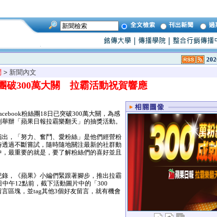
202
聞
> 新聞內文
團破300萬大關 拉霸活動祝賀響應
ebook粉絲團18日已突破300萬大關，為感
別舉辦「蘋果日報拉霸樂翻天」的抽獎活動。
出，「努力、奮鬥、愛粉絲」是他們經營粉
時透過不斷嘗試，隨時隨地關注最新的社群動
中，最重要的就是，要了解粉絲們的喜好並且
錄，《蘋果》小編們緊跟著腳步，推出拉霸
日中午12點前，截下活動圖片中的「300
言區塊，並tag其他3個好友留言，就有機會