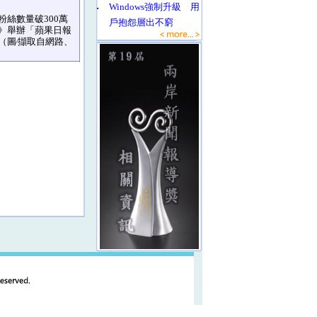
‧
Windows強制升級 用
絲數量破300萬
戶抱怨層出不窮
》舉辦「蘋果日報
（圖∕擷取自網路、