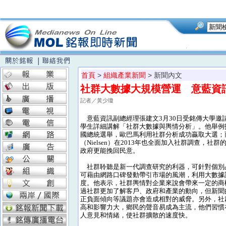
首頁
>
組織產業新聞
> 新聞內文
社群大數據大規模營運 意藍資
記者／黃少瓊
意藍資訊副總經理張建文3月30日受銘傳大學邀
學生詳細講解「社群大數據與輿情分析」。他舉例指
國總統選舉，歐巴馬利用社群分析成功贏取大選；
（Nielsen）在2013年也全面加入社群調查，社
政府更能挽回民意。
社群聆聽是新一代調查研究的利器，可針對個別
可藉由網路口碑發動帶引市場的風潮，利用大數據
度。他表示，社群輿情對企業來說會帶來一定的商
過社群更加了解客戶、政府和產業的動向，但新聞
正負面傾向等議題亦會造成相對的威脅。另外，社
高和影響力大，鄉民的聲音易成為主流，他們習慣
人意見和情緒，使社群擴散的速度快。