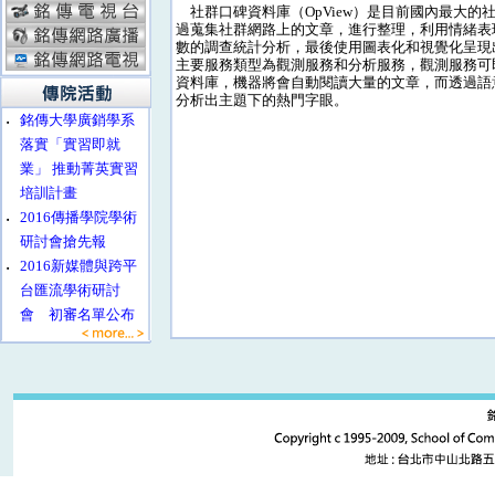
社群口碑資料庫（OpView）是目前國內最大的
過蒐集社群網路上的文章，進行整理，利用情緒表
數的調查統計分析，最後使用圖表化和視覺化呈現出結
主要服務類型為觀測服務和分析服務，觀測服務可
資料庫，機器將會自動閱讀大量的文章，而透過語
分析出主題下的熱門字眼。
‧
銘傳大學廣銷學系
落實「實習即就
業」 推動菁英實習
培訓計畫
‧
2016傳播學院學術
研討會搶先報
‧
2016新媒體與跨平
台匯流學術研討
會 初審名單公布