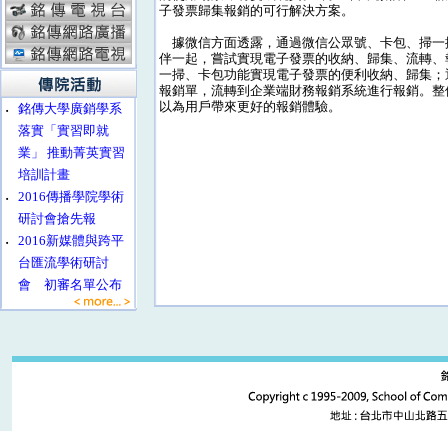
子發票歸集報銷的可行解決方案。
據微信方面透露，通過微信公眾號、卡包、掃一
伴一起，嘗試實現電子發票的收納、歸集、流轉、
一掃、卡包功能實現電子發票的便利收納、歸集；
報銷單，流轉到企業端財務報銷系統進行報銷。整
以為用戶帶來更好的報銷體驗。
‧
銘傳大學廣銷學系
落實「實習即就
業」 推動菁英實習
培訓計畫
‧
2016傳播學院學術
研討會搶先報
‧
2016新媒體與跨平
台匯流學術研討
會 初審名單公布