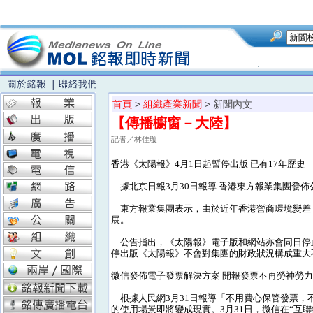
首頁
>
組織產業新聞
> 新聞內文
【傳播櫥窗－大陸】
記者／林佳璇
香港《太陽報》4月1日起暫停出版 已有17年歷史
據北京日報3月30日報導 香港東方報業集團發佈
東方報業集團表示，由於近年香港營商環境變差
展。
公告指出，《太陽報》電子版和網站亦會同日停
停出版《太陽報》不會對集團的財政狀況構成重大
微信發佈電子發票解決方案 開報發票不再勞神勞
根據人民網3月31日報導「不用費心保管發票，
的使用場景即將變成現實。3月31日，微信在“互