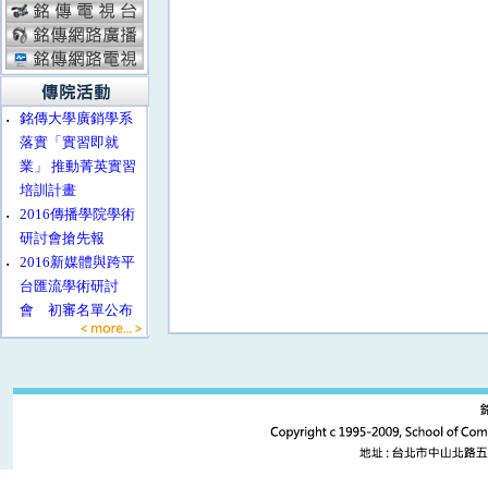
‧
銘傳大學廣銷學系
落實「實習即就
業」 推動菁英實習
培訓計畫
‧
2016傳播學院學術
研討會搶先報
‧
2016新媒體與跨平
台匯流學術研討
會 初審名單公布