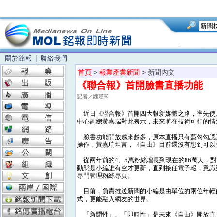
首頁
>
報業產業新聞
> 新聞內文
《聯合報》首開臉書直播功能 
記者／魏瑾筠
近日《聯合報》首開四大報新媒體之路，率先使用
中心副總黃嘉瑞對此表示，未來將在技術可行的情
臉書功能開放越來越多，原本直播只有藍勾勾認證
操作，黃嘉瑞坦言，《自由》目前還沒有想到可以
從兩年前的4、5萬粉絲增長到現在的86萬人，
動態是小編誰有空才更新，直到接任電子報，意識
專門管理粉絲專頁。
目前，負責推送新聞的小編是由單位的兩位年輕
式，更能融入網友的世界。
「新聞性」、「即時性」是未來《自由》開放直