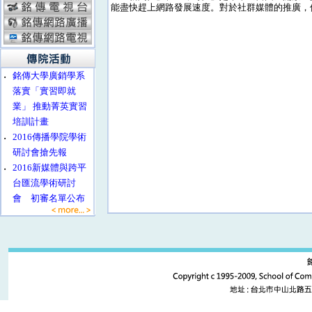
能盡快趕上網路發展速度。對於社群媒體的推廣，
‧
銘傳大學廣銷學系
落實「實習即就
業」 推動菁英實習
培訓計畫
‧
2016傳播學院學術
研討會搶先報
‧
2016新媒體與跨平
台匯流學術研討
會 初審名單公布