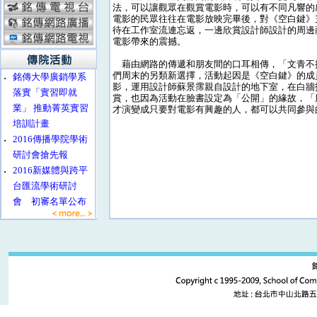
法，可以讓觀眾在觀賞電影時，可以有不同凡響的
電影的民眾往往在電影放映完畢後，對《空白鍵》
待在工作室流連忘返，一邊欣賞設計師設計的周邊
電影帶來的震撼。
藉由網路的傳遞和朋友間的口耳相傳，「文青不
們周末的另類新選擇，活動起因是《空白鍵》的成
‧
銘傳大學廣銷學系
影，運用設計師蘇景霈親自設計的地下室，在白牆
落實「實習即就
賞，也因為活動在臉書設定為「公開」的緣故，「
業」 推動菁英實習
才演變成只要對電影有興趣的人，都可以共同參與
培訓計畫
‧
2016傳播學院學術
研討會搶先報
‧
2016新媒體與跨平
台匯流學術研討
會 初審名單公布