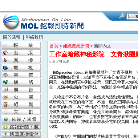
首頁
>
組織產業新聞
> 新聞內文
工作室暗藏神秘影院 文青揪團
記者／林妘潔
由Spacebar_Room在臉書舉辦的「文青不挑片
周五晚間8點登場，主辦單位不直接公布電影片名
兩天，在活動網頁中列出提示，讓民眾帶著未知與
賞，充滿神秘感的行銷手法，備受許多年輕族群的
只給提示不公布片名，自然成為活動最佳賣點，
就暗藏在工作室的地下室，不過，礙於空間容納人
名而來的民眾，為了卡到好位都會提前兩個小時到
身就對傳播產業有興趣，像是世新新聞系、銘傳新
系與復興商工的學生，也有多數電影愛好者來自異
福建以及法國等，抑或者單純享受電影院氛圍，因
侶檔。
《空白鍵》空間部門的製片統籌黃世萱提到，希