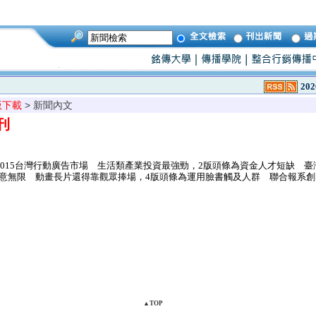
202
版下載
> 新聞內文
刊
2015台灣行動廣告市場 生活類產業投資最強勁，2版頭條為資金人才短缺 
創意無限 動畫長片還得靠觀眾捧場，4版頭條為運用臉書觸及人群 聯合報系
▲TOP