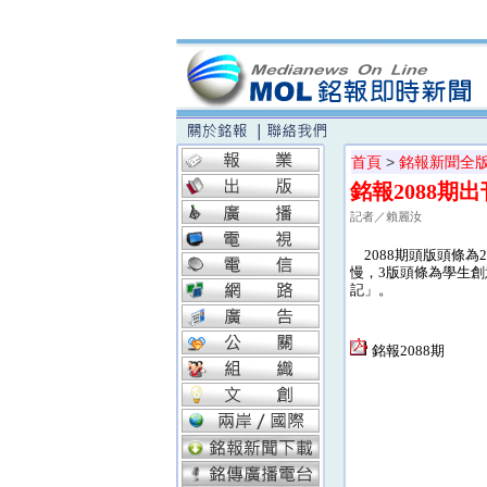
首頁
>
銘報新聞全
銘報2088期出
記者／賴麗汝
2088期頭版頭條為
慢，3版頭條為學生
記」。
銘報2088期