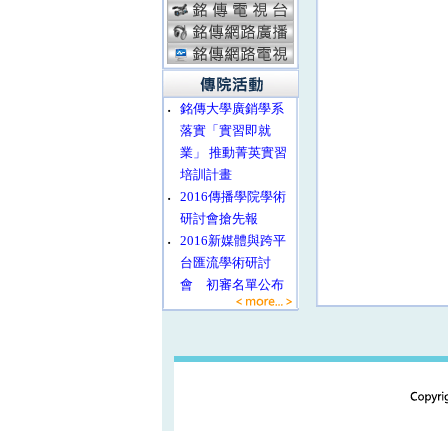
‧
銘傳大學廣銷學系
落實「實習即就
業」 推動菁英實習
培訓計畫
‧
2016傳播學院學術
研討會搶先報
‧
2016新媒體與跨平
台匯流學術研討
會 初審名單公布