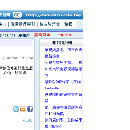
6 / 08 / 08
星期六
‧
華視與播吧 跨平台直
播新節目
(2016/03/04 PM12:00)
‧
公視自製兒少節目 獲
臺灣數位修復計畫進度
加拿大班芙影視節洛磯
創「八仙：結痂週
獎
‧
微軟以262億美元併購
LinkedIn
‧
民視陳剛信遞交書面辭
呈
‧
第一屆佛教微電影大賽
在12日頒獎
‧
銘傳廣銷系 首辦成果
回上頁
展《蛻變》