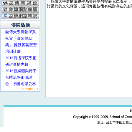
銘傳大學廣播電視學系專任副教授莊克仁表示，
討當代的文化背景，這項修復技術有絕對存在的必
‧
銘傳大學廣銷學系
落實「實習即就
業」 推動菁英實習
培訓計畫
‧
2016傳播學院學術
研討會搶先報
‧
2016新媒體與跨平
台匯流學術研討
會 初審名單公布