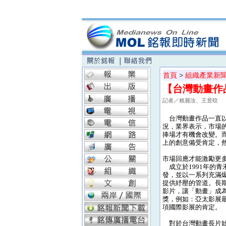
首頁
>
組織產業新
【台灣動畫作
記者／賴麗汝、王昱旼
台灣動畫作品一直以
況，業界表示，市場
捧場才有機會改變。
上的創意備受肯定，
市場回應才能激勵更
成立於1991年的青
發，並以一系列充滿
提供紓壓的管道。長
影片，讓「動畫」成
獎，例如：亞太影展
項國際影展的肯定。
對於台灣動畫長片始