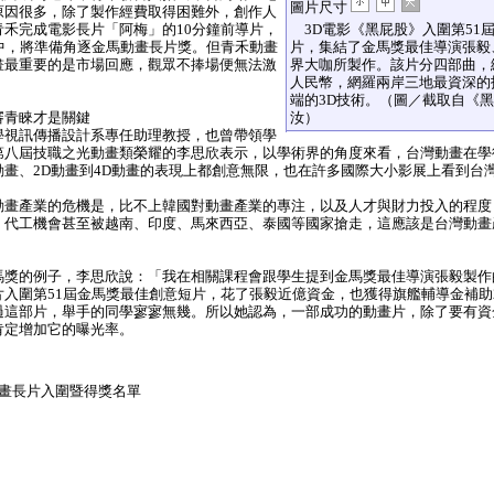
圖片尺寸
原因很多，除了製作經費取得困難外，創作人
禾完成電影長片「阿梅」的10分鐘前導片，
3D電影《黑屁股》入圍第51
中，將準備角逐金馬動畫長片獎。但青禾動畫
片，集結了金馬獎最佳導演張毅
畫最重要的是市場回應，觀眾不捧場便無法激
界大咖所製作。該片分四部曲，總
人民幣，網羅兩岸三地最資深的
端的3D技術。（圖／截取自《
審青睞才是關鍵
汝）
視訊傳播設計系專任助理教授，也曾帶領學
第八屆技職之光動畫類榮耀的李思欣表示，以學術界的角度來看，台灣動畫在學
畫、2D動畫到4D動畫的表現上都創意無限，也在許多國際大小影展上看到台
畫產業的危機是，比不上韓國對動畫產業的專注，以及人才與財力投入的程度
，代工機會甚至被越南、印度、馬來西亞、泰國等國家搶走，這應該是台灣動畫
獎的例子，李思欣說：「我在相關課程會跟學生提到金馬獎最佳導演張毅製作
入圍第51屆金馬獎最佳創意短片，花了張毅近億資金，也獲得旗艦輔導金補助2
過這部片，舉手的同學寥寥無幾。所以她認為，一部成功的動畫片，除了要有資
肯定增加它的曝光率。
畫長片入圍暨得獎名單