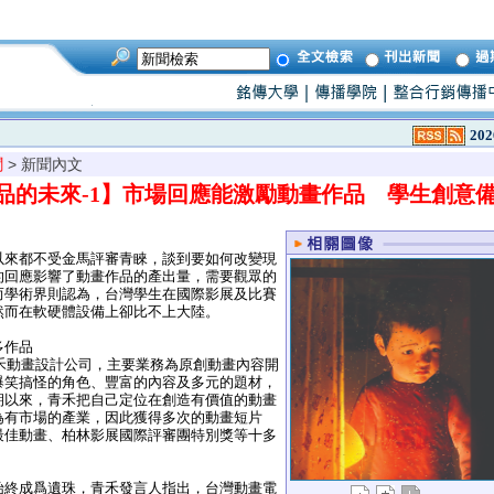
202
聞
> 新聞內文
品的未來-1】市場回應能激勵動畫作品 學生創意
來都不受金馬評審青睞，談到要如何改變現
的回應影響了動畫作品的產出量，需要觀眾的
而學術界則認為，台灣學生在國際影展及比賽
然而在軟硬體設備上卻比不上大陸。
多作品
禾動畫設計公司，主要業務為原創動畫內容開
爆笑搞怪的角色、豐富的內容及多元的題材，
期以來，青禾把自己定位在創造有價值的動畫
為有市場的產業，因此獲得多次的動畫短片
最佳動畫、柏林影展國際評審團特別獎等十多
終成爲遺珠，青禾發言人指出，台灣動畫電