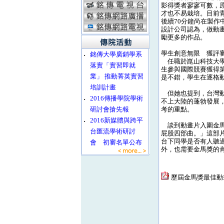
影得獎者寥寥可數，
才也不易栽培。目前青
後續70分鐘尚在製作
設計公司認為，做動
勵更多的作品。
學生創意無限 獲評
‧
銘傳大學廣銷學系
任職於崑山科技大學
落實「實習即就
生參與國際競賽獲得
業」 推動菁英實習
是不錯，學生在逐格動
培訓計畫
但她也提到，台灣動
‧
2016傳播學院學術
不上大陸的蓬勃發展
研討會搶先報
考的重點。
‧
2016新媒體與跨平
談到動畫片入圍金馬
台匯流學術研討
屁股四部曲。」這部片
台下同學是否有人聽
會 初審名單公布
外，也需要金馬獎的
歷屆金馬獎最佳動