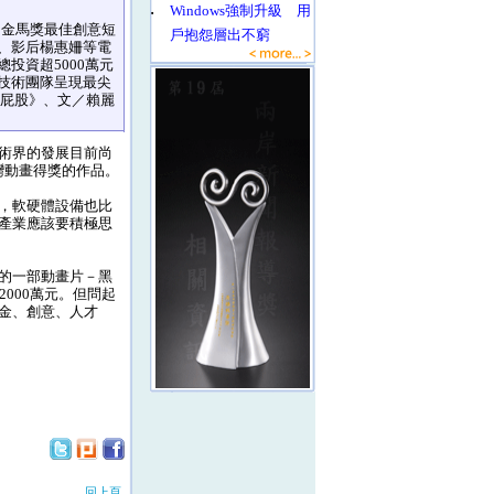
‧
Windows強制升級 用
屆金馬獎最佳創意短
戶抱怨層出不窮
、影后楊惠姍等電
投資超5000萬元
技術團隊呈現最尖
黑屁股》、文／賴麗
術界的發展目前尚
灣動畫得獎的作品。
，軟硬體設備也比
產業應該要積極思
的一部動畫片－黑
000萬元。但問起
金、創意、人才
回上頁