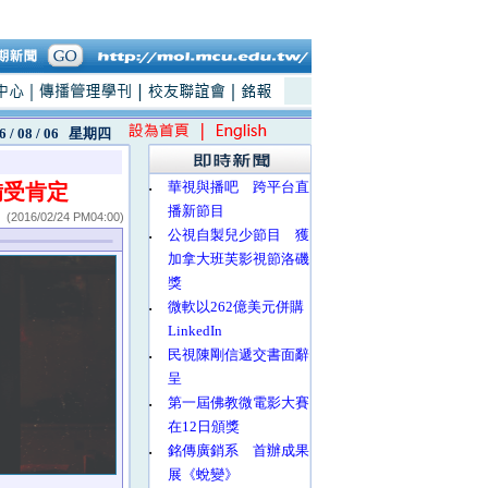
6 / 08 / 06
星期四
‧
華視與播吧 跨平台直
備受肯定
播新節目
(2016/02/24 PM04:00)
‧
公視自製兒少節目 獲
加拿大班芙影視節洛磯
獎
‧
微軟以262億美元併購
LinkedIn
‧
民視陳剛信遞交書面辭
呈
‧
第一屆佛教微電影大賽
在12日頒獎
‧
銘傳廣銷系 首辦成果
展《蛻變》