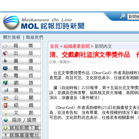
首頁
>
組織產業新聞
> 新聞內文
清、交戲劇社盜演文學獎作品 
記者／賴麗汝
台北文學獎得獎作品《Dear God》作者馮勃
直荒謬、而且可悲。文化部也表示，往後若有相關
據《自由時報》22日報導，第十五屆台北文學獎評
諒，並擴及恐怖攻擊、福島核災與大海嘯、基因病
演出，涉嫌違反《著作權法》。
《Dear God》作者馮勃棣昨(21)日在臉書
為，在沒有告知、沒有尊重、沒有授權的情況下劇
可悲的。文化部對此也表示，往後若有相關案例，