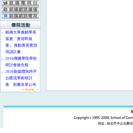
‧
銘傳大學廣銷學系
落實「實習即就
業」 推動菁英實習
培訓計畫
‧
2016傳播學院學術
研討會搶先報
‧
2016新媒體與跨平
台匯流學術研討
會 初審名單公布