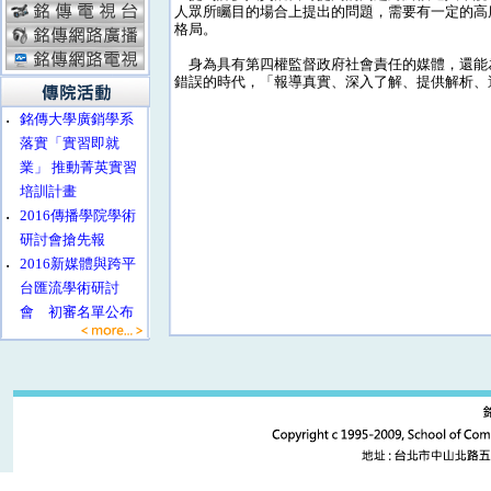
人眾所矚目的場合上提出的問題，需要有一定的高
格局。
身為具有第四權監督政府社會責任的媒體，還能
錯誤的時代，「報導真實、深入了解、提供解析、
‧
銘傳大學廣銷學系
落實「實習即就
業」 推動菁英實習
培訓計畫
‧
2016傳播學院學術
研討會搶先報
‧
2016新媒體與跨平
台匯流學術研討
會 初審名單公布