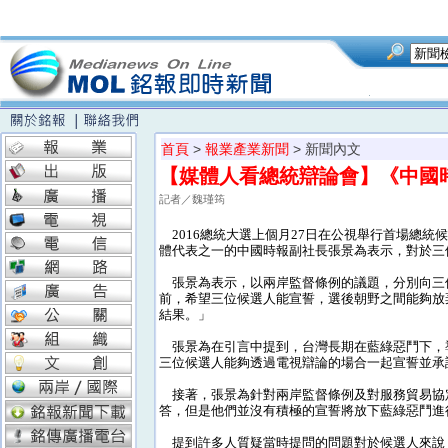
首頁
>
報業產業新聞
> 新聞內文
【媒體人看總統辯論會】《中國
記者／魏瑾筠
2016總統大選上個月27日在公視舉行首場總
體代表之一的中國時報副社長張景為表示，對於三
張景為表示，以兩岸監督條例的議題，分別向三
前，希望三位候選人能宣誓，選後朝野之間能夠放
結果。」
張景為在引言中提到，台灣長期在藍綠惡鬥下，
三位候選人能夠透過電視辯論的場合一起宣誓並承
接著，張景為針對兩岸監督條例及對服務貿易協
答，但是他們並沒有積極的宣誓將放下藍綠惡鬥進
提到許多人質疑當時提問的問題對於候選人來說