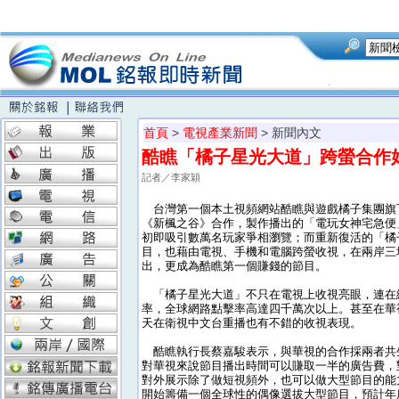
首頁
>
電視產業新聞
> 新聞內文
酷瞧「橘子星光大道」跨螢合作
記者／李家穎
台灣第一個本土視頻網站酷瞧與遊戲橘子集團旗
《新楓之谷》合作，製作播出的「電玩女神宅急便
初即吸引數萬名玩家爭相瀏覽；而重新復活的「橘
目，也藉由電視、手機和電腦跨螢收視，在兩岸三
出，更成為酷瞧第一個賺錢的節目。
「橘子星光大道」不只在電視上收視亮眼，連在
率，全球網路點擊率高達四千萬次以上。甚至在華
天在衛視中文台重播也有不錯的收視表現。
酷瞧執行長蔡嘉駿表示，與華視的合作採兩者共
對華視來說節目播出時間可以賺取一半的廣告費，
對外展示除了做短視頻外，也可以做大型節目的能
開始籌備一個全球性的偶像選拔大型節目，預計年