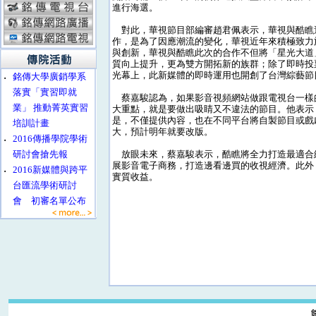
進行海選。
對此，華視節目部編審趙君佩表示，華視與酷瞧
作，是為了因應潮流的變化，華視近年來積極致力
與創新，華視與酷瞧此次的合作不但將「星光大道
質向上提升，更為雙方開拓新的族群；除了即時投
光幕上，此新媒體的即時運用也開創了台灣綜藝節
‧
銘傳大學廣銷學系
落實「實習即就
蔡嘉駿認為，如果影音視頻網站做跟電視台一樣
業」 推動菁英實習
大重點，就是要做出吸睛又不違法的節目。他表示
是，不僅提供內容，也在不同平台將自製節目或戲
培訓計畫
大，預計明年就要改版。
‧
2016傳播學院學術
研討會搶先報
放眼未來，蔡嘉駿表示，酷瞧將全力打造最適合
展影音電子商務，打造邊看邊買的收視經濟。此外
‧
2016新媒體與跨平
實質收益。
台匯流學術研討
會 初審名單公布