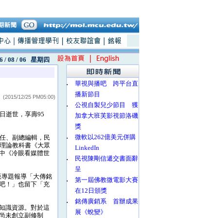
6 / 08 / 06
星期四
‧
華視與播吧 跨平台直
播新節目
(2015/12/25 PM05:00)
‧
公視自製兒少節目 獲
日逝世，享壽95
加拿大班芙影視節洛磯
獎
‧
微軟以262億美元併購
任、副總編輯，民
播理論教科書《大眾
LinkedIn
中《冷眼看媒體世
‧
民視陳剛信遞交書面辭
呈
版專題報導「大傳銘
‧
第一屆佛教微電影大賽
吧！」也留下「充
在12日頒獎
‧
銘傳廣銷系 首辦成果
知識資源。對於這
展《蛻變》
尚未創立副修制