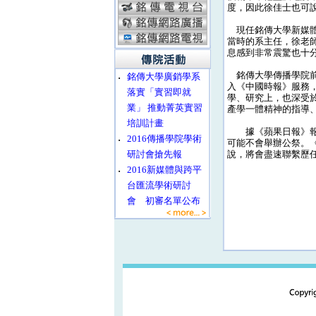
度，因此徐佳士也可
現任銘傳大學新媒體
當時的系主任，徐老
息感到非常震驚也十
銘傳大學傳播學院前
‧
銘傳大學廣銷學系
入《中國時報》服務
落實「實習即就
學、研究上，也深受
業」 推動菁英實習
產學一體精神的指導
培訓計畫
據《蘋果日報》報導
‧
2016傳播學院學術
可能不會舉辦公祭。
研討會搶先報
說，將會盡速聯繫歷
‧
2016新媒體與跨平
台匯流學術研討
會 初審名單公布