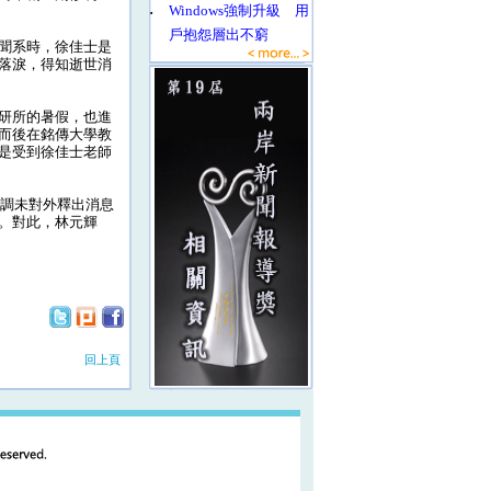
‧
Windows強制升級 用
戶抱怨層出不窮
聞系時，徐佳士是
落淚，得知逝世消
研所的暑假，也進
而後在銘傳大學教
是受到徐佳士老師
調未對外釋出消息
。對此，林元輝
回上頁