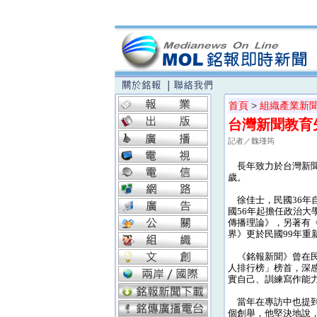
首頁
>
組織產業新
台灣新聞教育
記者／魏瑾筠
長年致力於台灣新聞
歲。
徐佳士，民國36年
國56年起擔任政治
傳播理論》，另著有
界》更於民國99年重
《銘報新聞》曾在民國
人排行榜」榜首，深
實自己、訓練寫作能
當年在專訪中也提到
個創舉，他堅決地說