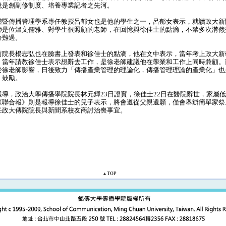
說是創副修制度、培養專業記者之先河。
暨傳播管理學系專任教授呂郁女也是他的學生之一，呂郁女表示，就讀政大新
師是位溫文儒雅、對學生很照顧的老師，在回憶與徐佳士的點滴，不禁多次潸然
分難過。
院長楊志弘也在臉書上發表和徐佳士的點滴，他在文中表示，當年考上政大新
，當年請教徐佳士表示想辭去工作，是徐老師建議他在學業和工作上同時兼顧。
於徐老師影響，日後致力「傳播產業管理的理論化，傳播管理理論的產業化」也
、鼓勵。
，政治大學傳播學院院長林元輝23日證實，徐佳士22日在醫院辭世，家屬低
《聯合報》則是報導徐佳士的兒子表示，將會遵從父親遺願，僅會舉辦簡單家祭
任政大傳院院長與新聞系校友商討治喪事宜。
▲TOP