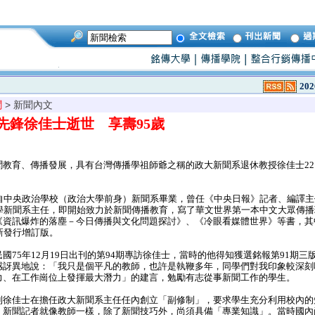
202
聞
> 新聞內文
先鋒徐佳士逝世 享壽95歲
教育、傳播發展，具有台灣傳播學祖師爺之稱的政大新聞系退休教授徐佳士22
自中央政治學校（政治大學前身）新聞系畢業，曾任《中央日報》記者、編譯主
大學新聞系主任，即開始致力於新聞傳播教育，寫了華文世界第一本中文大眾傳
《資訊爆炸的落塵－今日傳播與文化問題探討》、《冷眼看媒體世界》等書，其
新發行增訂版。
75年12月19日出刊的第94期專訪徐佳士，當時的他得知獲選銘報第91期三
感訝異地說：「我只是個平凡的教師，也許是執鞭多年，同學們對我印象較深刻
力、在工作崗位上發揮最大潛力」的建言，勉勵有志從事新聞工作的學生。
徐佳士在擔任政大新聞系主任任內創立「副修制」，要求學生充分利用校內的
，新聞記者就像教師一樣，除了新聞技巧外，尚須具備「專業知識」。當時國內