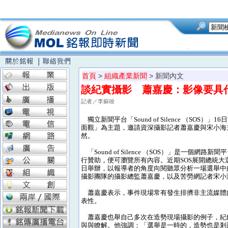
首頁
>
組織產業新聞
> 新聞內文
談紀實攝影 蕭嘉慶
記者／李蘇竣
獨立新聞平台「Sound of Silence （S
面觀」為主題，邀請資深攝影記者蕭嘉慶與宋小海
然。
「Sound of Silence （SOS）」是一
行贊助，便可瀏覽所有內容。近期SOS展開總統大
日舉辦，以報導者的角度向閱聽眾分析一場選舉中的
攝影團隊的攝影總監蕭嘉慶，以及苦勞網記者宋小
蕭嘉慶表示，事件現場常有發生排擠非主流媒體
表性。
蕭嘉慶也舉自己多次在造勢現場攝影的例子，紀
與與瞭解。他強調：「選舉是一時的，造勢也是剎