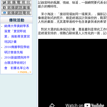
記錄當時的氛圍、情緒、味道，一個瞬間要代表全
媒介的獨特性。
宋小海說：「接頭現場如同一場展演」，攝影記
像都是制式的照片、都是經過設計與操控的，觀眾
人性的畫面，尤其選舉過程中包含著參與者的希望
‧
銘傳大學廣銷學系
對於大選的貼身採訪計畫，蕭嘉慶則是替此工作
落實「實習即就
是經過安排的，很難凸顯候選人人性化的一面，記
業」 推動菁英實習
培訓計畫
‧
2016傳播學院學術
研討會搶先報
‧
2016新媒體與跨平
台匯流學術研討
會 初審名單公布