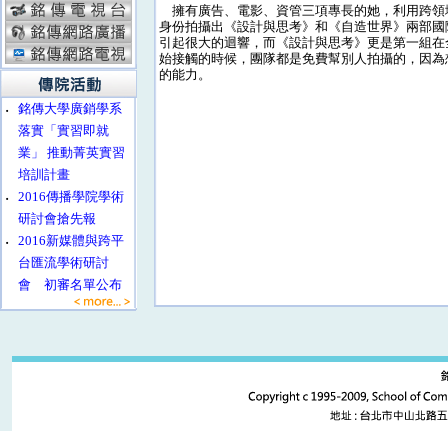
擁有廣告、電影、資管三項專長的她，利用跨領
身份拍攝出《設計與思考》和《自造世界》兩部國
引起很大的迴響，而《設計與思考》更是第一組在全球
始接觸的時候，團隊都是免費幫別人拍攝的，因為
的能力。
‧
銘傳大學廣銷學系
落實「實習即就
業」 推動菁英實習
培訓計畫
‧
2016傳播學院學術
研討會搶先報
‧
2016新媒體與跨平
台匯流學術研討
會 初審名單公布