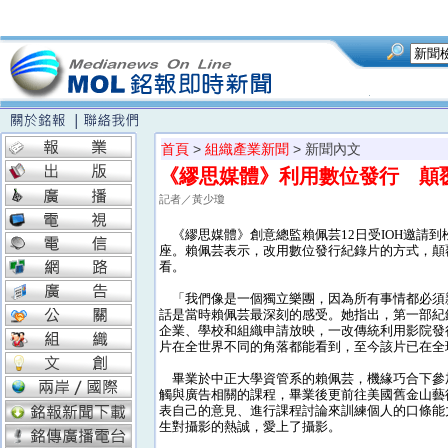
首頁
>
組織產業新聞
> 新聞內文
《繆思媒體》利用數位發行 顛
記者／黃少瓊
《繆思媒體》創意總監賴佩芸12日受IOH邀請到
座。賴佩芸表示，改用數位發行紀錄片的方式，顛
看。
「我們像是一個獨立樂團，因為所有事情都必須
話是當時賴佩芸最深刻的感受。她指出，第一部紀
企業、學校和組織申請放映，一改傳統利用影院發
片在全世界不同的角落都能看到，至今該片已在全
畢業於中正大學資管系的賴佩芸，機緣巧合下參
觸與廣告相關的課程，畢業後更前往美國舊金山藝
表自己的意見、進行課程討論來訓練個人的口條能
生對攝影的熱誠，愛上了攝影。