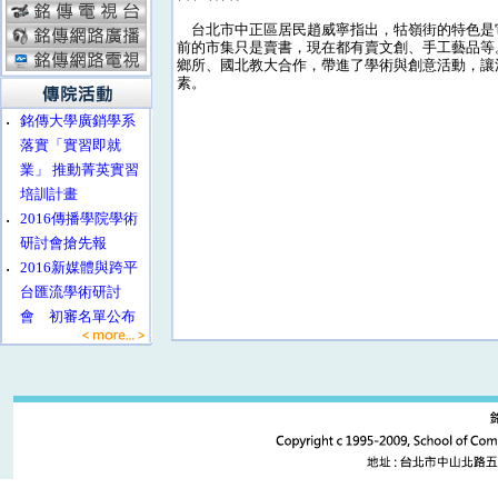
台北市中正區居民趙威寧指出，牯嶺街的特色是
前的市集只是賣書，現在都有賣文創、手工藝品等
鄉所、國北教大合作，帶進了學術與創意活動，讓
素。
‧
銘傳大學廣銷學系
落實「實習即就
業」 推動菁英實習
培訓計畫
‧
2016傳播學院學術
研討會搶先報
‧
2016新媒體與跨平
台匯流學術研討
會 初審名單公布