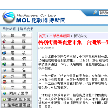
首頁
>
出版產業新聞
> 新聞內文
牯嶺街書香創意市集 台灣第一
記者／鍾悠美
由台北市中正區公所主辦，中正區龍福里辦公處承
15屆牯嶺街書香創意市集」，11月28、29日在
寧波西街路段）舉行。現場展出「台北知書樂活」
學與創意。
一年一度的「牯嶺街書香創意市集」今年第15年
上市集中有舊書攤、出版社售賣舊書、新書、玩具
本、手工藝品與獨立書籍刊物等，也設有表演舞台
書以外，可欣賞表演。
活動志工陳威伸表示，牯嶺街是台北市的舊書街
是日本人官邸宿舍的區域，後來日本人撤回，當時
當都拿出來販賣，後來演變到把書作二次利用，吸
書、看書。