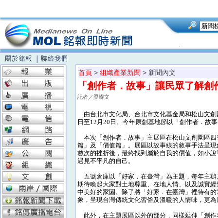
首頁
>
組織產業新聞
> 新聞內文
「創作者．故事」讓民眾了解創
記者／梁嶸文
由台北市文化局、台北市文化基金局和松山文創園區
日至12月20日。今年原創基地節以「創作者．故
本次「創作者．故事」主展區在松山文創園區四
篇」及「價值篇」。展區以故事線的敘事手法呈現
數次的挫折後，最終找到屬於自我的價值，如小說
遇見不平凡的自己。
五號倉庫以「好家．在臺灣」為主題，每年主辦
期待喚起大家對土地尊重、在地人情、以及誠實經
中美好的家園。除了將「好家．在臺灣」裡特有的
象，呈現台灣傳統文化習俗及溫暖的人情味，更為
此外，在主題展區以外的部分，同樣延伸「創作