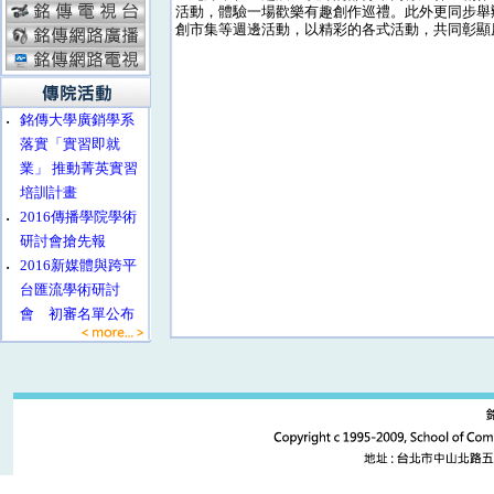
活動，體驗一場歡樂有趣創作巡禮。此外更同步舉辦「
創市集等週邊活動，以精彩的各式活動，共同彰顯
‧
銘傳大學廣銷學系
落實「實習即就
業」 推動菁英實習
培訓計畫
‧
2016傳播學院學術
研討會搶先報
‧
2016新媒體與跨平
台匯流學術研討
會 初審名單公布