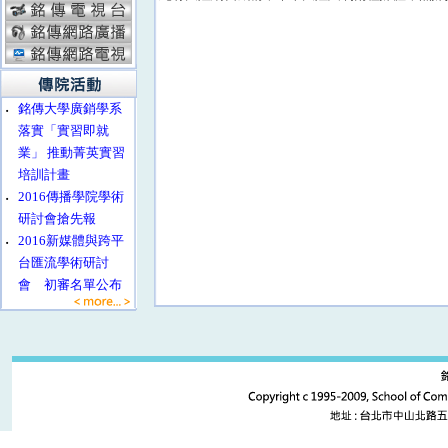
‧
銘傳大學廣銷學系
落實「實習即就
業」 推動菁英實習
培訓計畫
‧
2016傳播學院學術
研討會搶先報
‧
2016新媒體與跨平
台匯流學術研討
會 初審名單公布