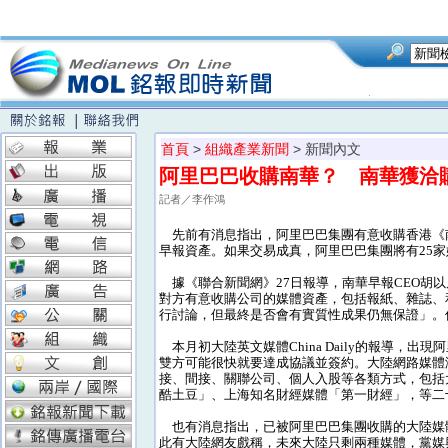
首頁
>
組織產業新聞
> 新聞內文
阿里巴巴收購南華？ 南華獲洽
記者／李作鴻
先前有消息指出，阿里巴巴集團有意收購香港《南
早報資產。如果交易成真，阿里巴巴集團將有25
據《聯合新聞網》27日報導，南華早報CEO胡
對方有意收購公司的媒體資產，包括報紙、雜誌、
行討論，但最終是否會有實質性成果仍無保證」。
本月初大陸英文媒體China Daily的報導，
雙方可能很快就要達成協議並簽約。大陸網路媒體
接、間接、關聯公司、個人入股等各類方式，包括
酷土豆」、上海知名財經媒體「第一財經」，等二
也有消息指出，已被阿里巴巴集團收購的大陸媒體
此有大陸網友戲稱，未來大陸只剩兩種媒體，黨媒