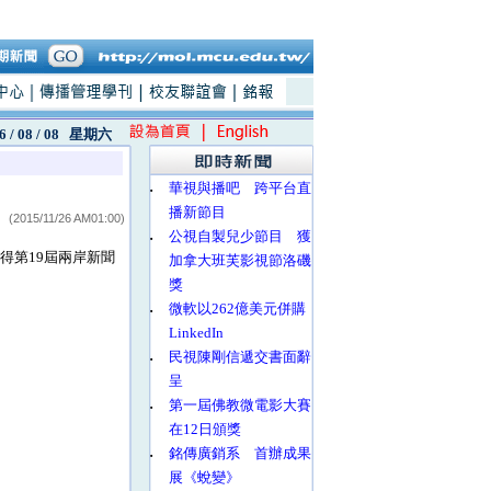
6 / 08 / 08
星期六
‧
華視與播吧 跨平台直
播新節目
(2015/11/26 AM01:00)
‧
公視自製兒少節目 獲
」獲得第19屆兩岸新聞
加拿大班芙影視節洛磯
獎
‧
微軟以262億美元併購
LinkedIn
‧
民視陳剛信遞交書面辭
呈
‧
第一屆佛教微電影大賽
在12日頒獎
‧
銘傳廣銷系 首辦成果
展《蛻變》