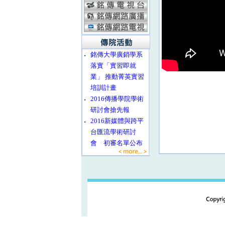
‧
銘傳大學廣銷學系
落實「實習即就
業」 推動菁英實習
培訓計畫
‧
2016傳播學院學術
研討會搶先報
‧
2016新媒體與跨平
台匯流學術研討
會 初審名單公布