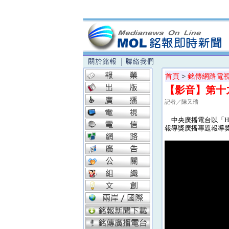
首頁
>
銘傳網路電
【影音】第十
記者／陳又瑞
中央廣播電台以「Hong
報導獎廣播專題報導