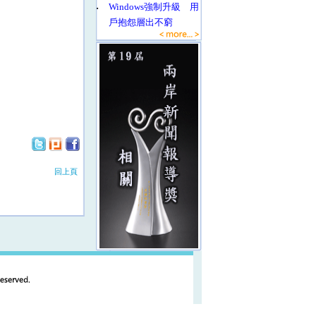
‧
Windows強制升級 用
戶抱怨層出不窮
回上頁