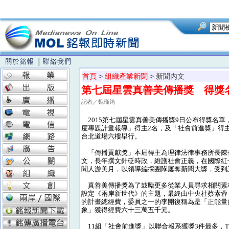
首頁
>
組織產業新聞
> 新聞內文
第七屆星雲真善美傳播獎 得獎
記者／魏瑾筠
2015第七屆星雲真善美傳播獎9日公布得獎名
度專題計畫報導」得主2名，及「社會前進獎」得主1
台北道場六樓舉行。
「傳播貢獻獎」本屆得主為理律法律事務所長陳長文及
文，長年撰文針砭時政，維護社會正義，在國際紅
聞人游美月，以領導編採團隊屢奪新聞大獎，受到
真善美傳播獎為了鼓勵更多從業人員尋求相關素
設定《兩岸新世代》的主題，最終由中央社蔡素蓉
的計畫總經費，委員之一的李開復稱為是「正能量
象」獲得經費六十三萬五千元。
11組「社會前進獎」以聯合報系獲獎3件最多，T