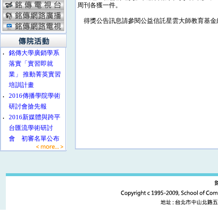
周刊各獲一件。
得獎公告訊息請參閱公益信託星雲大師教育基金網站：http:/
‧
銘傳大學廣銷學系
落實「實習即就
業」 推動菁英實習
培訓計畫
‧
2016傳播學院學術
研討會搶先報
‧
2016新媒體與跨平
台匯流學術研討
會 初審名單公布