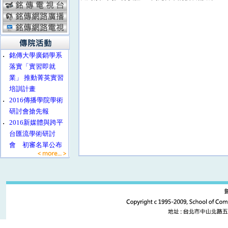
‧
銘傳大學廣銷學系
落實「實習即就
業」 推動菁英實習
培訓計畫
‧
2016傳播學院學術
研討會搶先報
‧
2016新媒體與跨平
台匯流學術研討
會 初審名單公布