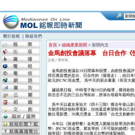
首頁
>
組織產業新聞
> 新聞內文
金馬創投會議落幕 台日合作《
記者／李作鴻
金馬創投會議在19日閉幕和頒獎，由創投會議評
得百萬首獎的是台、日合作的《慢慢走》，由日本
歐元的CNC現金獎。 吳中天的新企畫案《長安大
據蘋果日報、中時電子報19日的報導，獲得創投
前念念不忘的三位台灣叔叔，拼湊出母親年親時的
吳中天以處女座短片《四十三階》獲去年釜山影
方願意聘請他執導電影，但他還是希望執導自己喜
數位電影獎」30萬元獎金，又獲得「台北文創劇作
今年以《路邊野餐》金馬獎入圍最佳新導演的畢贛
幣）的CNC現金獎。瞿友寧的《不可能的婚禮》
鐵奇蹟》則獲得價值100萬元台幣的後製補助。