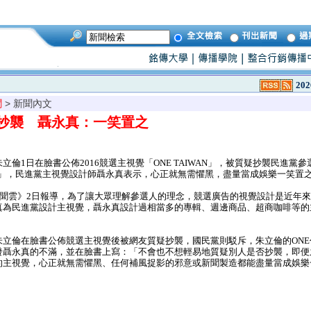
202
聞
> 新聞內文
抄襲 聶永真：一笑置之
倫1日在臉書公佈2016競選主視覺「ONE TAIWAN」，被質疑抄襲民進黨
AIWAN」，民進黨主視覺設計師聶永真表示，心正就無需懼黑，盡量當成娛樂一笑置
森新聞雲》2日報導，為了讓大眾理解參選人的理念，競選廣告的視覺設計是近年
真為民進黨設計主視覺，聶永真設計過相當多的專輯、週邊商品、超商咖啡等的
立倫在臉書公佈競選主視覺後被網友質疑抄襲，國民黨則駁斥，朱立倫的ONE
發聶永真的不滿，並在臉書上寫：「不會也不想輕易地質疑別人是否抄襲，即便
的主視覺，心正就無需懼黑、任何補風捉影的邪意或新聞製造都能盡量當成娛樂