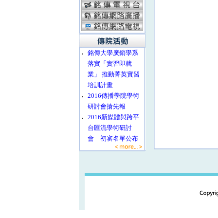
‧
銘傳大學廣銷學系
落實「實習即就
業」 推動菁英實習
培訓計畫
‧
2016傳播學院學術
研討會搶先報
‧
2016新媒體與跨平
台匯流學術研討
會 初審名單公布