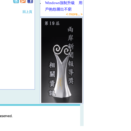
‧
Windows強制升級 用
戶抱怨層出不窮
回上頁