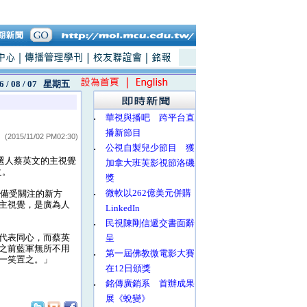
6 / 08 / 07
星期五
‧
華視與播吧 跨平台直
播新節目
(2015/11/02 PM02:30)
‧
公視自製兒少節目 獲
參選人蔡英文的主視覺
加拿大班芙影視節洛磯
之。
獎
‧
微軟以262億美元併購
來備受關注的新方
主視覺，是廣為人
LinkedIn
‧
民視陳剛信遞交書面辭
代表同心，而蔡英
呈
之前藍軍無所不用
‧
第一屆佛教微電影大賽
一笑置之。」
在12日頒獎
‧
銘傳廣銷系 首辦成果
展《蛻變》