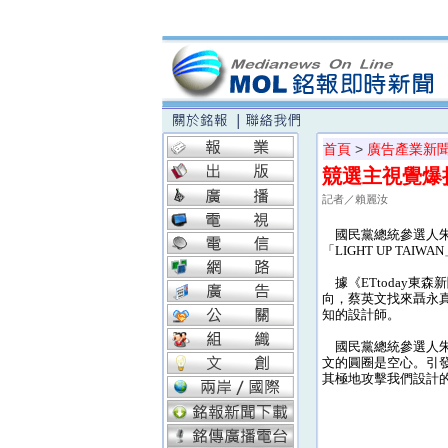
首頁
>
廣告產業新
競選主視覺爆
記者／賴麗汝
國民黨總統參選人朱立
「LIGHT UP T
據《ETtoday東
向，蔡英文找來聶永
知的設計師。
國民黨總統參選人朱
文的圓圈是空心。引
其極地攻擊我們設計