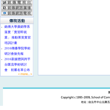
‧
銘傳大學廣銷學系
落實「實習即就
業」 推動菁英實習
培訓計畫
‧
2016傳播學院學術
研討會搶先報
‧
2016新媒體與跨平
台匯流學術研討
會 初審名單公布