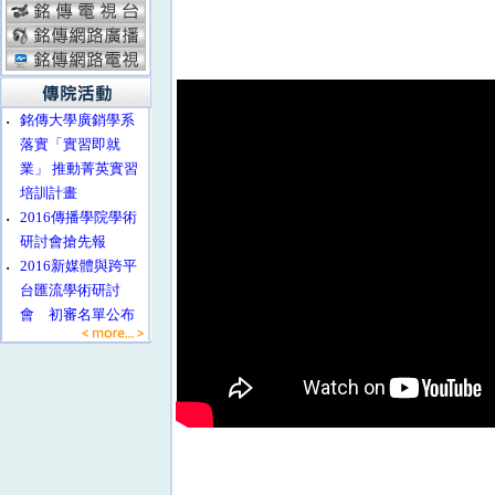
‧
銘傳大學廣銷學系
落實「實習即就
業」 推動菁英實習
培訓計畫
‧
2016傳播學院學術
研討會搶先報
‧
2016新媒體與跨平
台匯流學術研討
會 初審名單公布