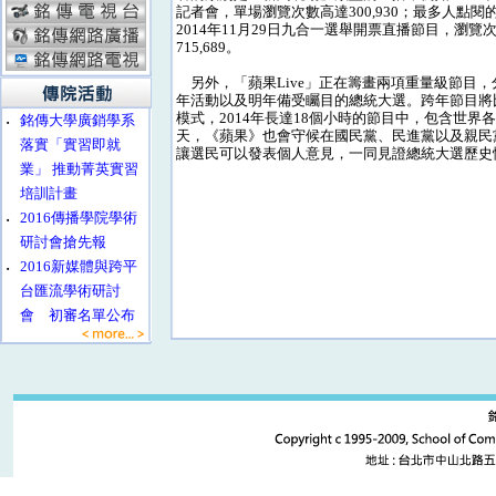
記者會，單場瀏覽次數高達300,930；最多人點
2014年11月29日九合一選舉開票直播節目，瀏覽
715,689。
另外，「蘋果Live」正在籌畫兩項重量級節目，
年活動以及明年備受矚目的總統大選。跨年節目將
模式，2014年長達18個小時的節目中，包含世界
‧
銘傳大學廣銷學系
天，《蘋果》也會守候在國民黨、民進黨以及親民
落實「實習即就
讓選民可以發表個人意見，一同見證總統大選歷史
業」 推動菁英實習
培訓計畫
‧
2016傳播學院學術
研討會搶先報
‧
2016新媒體與跨平
台匯流學術研討
會 初審名單公布