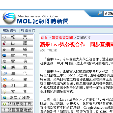
首頁
>
報業產業新聞
> 新聞內文
蘋果Live與公視合作 同步直播
記者／林妘潔
「蘋果Live」今年國慶大典與公視合作，透過在
視的訊源，10月10日當天從上午9點20分開始同步
「蘋果Live」直播當天的總瀏覽數為17,928次
時段則是在上午10:00-11:00之間，直播服務提
時回饋。蘋果日報數位廣告部直播組經理賴秀玉認
技與相關知識尚未普遍，觀眾接收的訊息都事先經
今觀眾對於資訊不對等的新聞，抱持一定程度的質
個理想的新聞呈現方式。
目前「蘋果Live」經營的六大直播類型，分別為
財經、政治議題、娛樂名人、休閒樂活與體育賽事
直播場次皆有不同的TA族群，Google Analytic
看的類別是「新聞現場」類型的直播，例如2014年