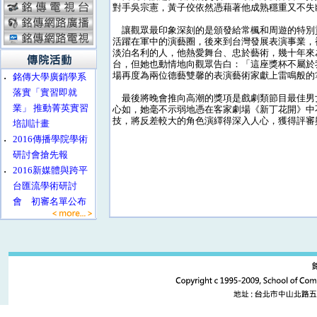
對手吳宗憲，黃子佼依然憑藉著他成熟穩重又不失
讓觀眾最印象深刻的是頒發給常楓和周遊的特別
活躍在軍中的演藝圈，後來到台灣發展表演事業，
淡泊名利的人，他熱愛舞台、忠於藝術，幾十年來
台，但她也動情地向觀眾告白：「這座獎杯不屬於
場再度為兩位德藝雙馨的表演藝術家獻上雷鳴般的
‧
銘傳大學廣銷學系
落實「實習即就
最後將晚會推向高潮的獎項是戲劇類節目最佳男
業」 推動菁英實習
心如，她毫不示弱地憑在客家劇場《新丁花開》中
技，將反差較大的角色演繹得深入人心，獲得評審
培訓計畫
‧
2016傳播學院學術
研討會搶先報
‧
2016新媒體與跨平
台匯流學術研討
會 初審名單公布