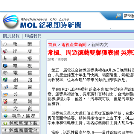
首頁
>
電視產業新聞
> 新聞內文
常楓、周遊德藝雙馨獲表揚 吳宗
記者／胡夢茜
第五十屆電視金鐘獎頒獎典禮在9月26日晚間於
台，共慶金鐘五十年生日快樂。場面隆重，氣氛溫
高收視率。也為金鐘50帶來另類的撞擊與反思。
早在9月27日評審藍祖蔚毫不客氣地批評台灣綜
變。頒獎典禮當晚，吳宗憲引言時指出，台灣綜藝
藝界據理力爭，他說：「污辱我可以…但是污辱整
藍祖蔚。
頒獎當天星光大道紅毯走秀從五點半開始，台北
賓個個面帶笑容、精神抖擻地從車上走下來，與主
岑永康和張珮珊主持，著名綜藝節目主持人胡瓜作
當晚，話題性最高的獎項——最佳綜藝節目主持